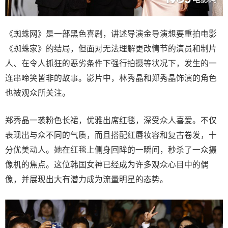
《蜘蛛网》是一部黑色喜剧，讲述导演金导演想要重拍电影
《蜘蛛家》的结局，但面对无法理解更改情节的演员和制片
人、在令人抓狂的恶劣条件下强行拍摄等状况下，发生的一
连串啼笑皆非的故事。影片中，林秀晶和郑秀晶饰演的角色
也被观众所关注。
郑秀晶一袭粉色长裙，优雅出席红毯，深受众人喜爱。不仅
表现出与众不同的气质，而且搭配红唇妆容和复古卷发，十
分优美动人。她在红毯上侧身回眸的一瞬间，秒杀了一众摄
像机的焦点。这位韩国女神已经成为许多观众心目中的偶
像，并展现出大有潜力成为流量明星的态势。