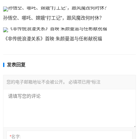
孙悟空、哪吒、嫦娥“打工记”，跟风魔改何时休？
《非传统浪漫关系》首映 朱颜曼滋与任彬献祝福
发表回复
您的电子邮箱地址不会被公开。
必填项已用
*
标注
*
名字: