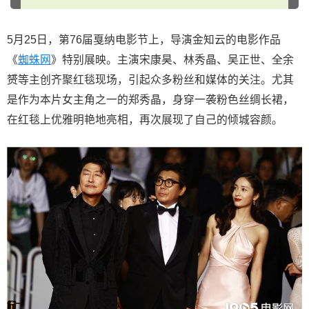
5月25日，第76届戛纳电影节上，导演金知云的电影作品
《
蜘蛛网
》特别展映。主演宋康昊、林秀晶、吴正世、全余
赟等主创齐聚红毯现场，引起众多粉丝和媒体的关注。尤其
是作为本片女主角之一的郑秀晶，身穿一袭粉色丝绸长裙，
在红毯上优雅明艳地亮相，再次展现了自己的倾城容颜。