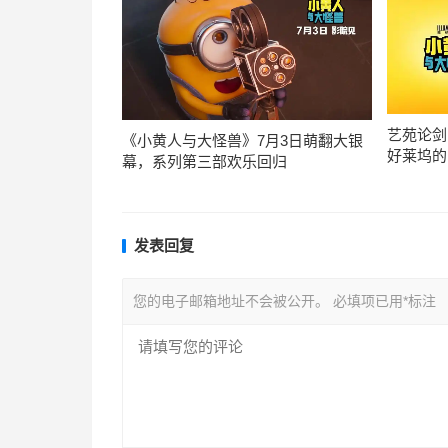
艺苑论剑
《小黄人与大怪兽》7月3日萌翻大银
好莱坞的
幕，系列第三部欢乐回归
发表回复
您的电子邮箱地址不会被公开。
必填项已用
*
标注