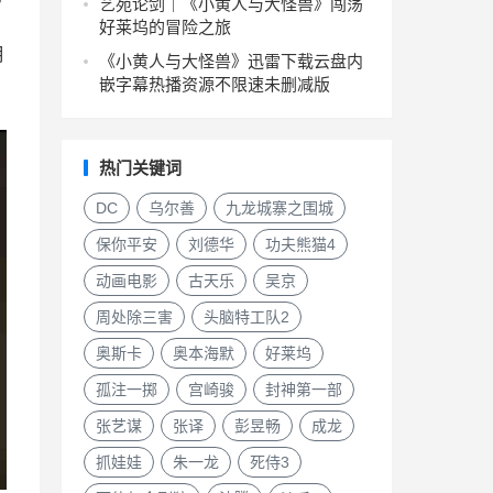
艺苑论剑｜《小黄人与大怪兽》闯荡
好莱坞的冒险之旅
月
《小黄人与大怪兽》迅雷下载云盘内
嵌字幕热播资源不限速未删减版
热门关键词
DC
乌尔善
九龙城寨之围城
保你平安
刘德华
功夫熊猫4
动画电影
古天乐
吴京
周处除三害
头脑特工队2
奥斯卡
奥本海默
好莱坞
孤注一掷
宫崎骏
封神第一部
张艺谋
张译
彭昱畅
成龙
抓娃娃
朱一龙
死侍3