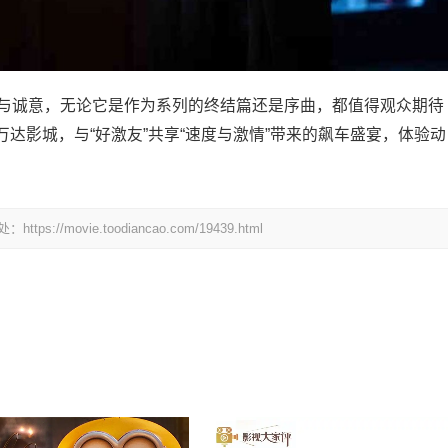
力与诚意，无论它是作为系列的终结篇还是序曲，都值得观众期待
达影城，与“好激友”共享“速度与激情”带来的飙车盛宴，体验动
ovie.toodiancao.com/19439.html