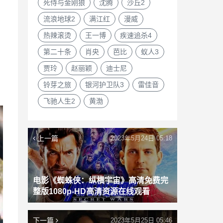
死侍与金刚狼
沈腾
沙丘2
流浪地球2
满江红
漫威
热辣滚烫
王一博
疾速追杀4
第二十条
肖央
芭比
蚁人3
贾玲
赵丽颖
迪士尼
铃芽之旅
银河护卫队3
雷佳音
飞驰人生2
黄渤
上一篇
2023年5月24日 05:18
电影《蜘蛛侠：纵横宇宙》高清免费完
整版1080p-HD高清资源在线观看
下一篇
2023年5月25日 05:46