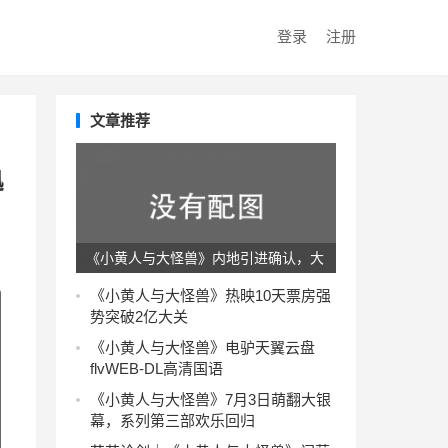
登录
注册
文章推荐
迅
《小黄人与大怪兽》内地引进确认，大
银幕登场待定档
《小黄人与大怪兽》热映10天票房强
势突破2亿大关
《小黄人与大怪兽》电驴天翼云盘
flvWEB-DL高清国语
《小黄人与大怪兽》7月3日萌翻大银
幕，系列第三部欢乐回归