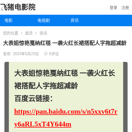
飞猪电影院
登录
注册
电影
电视剧
资讯
您的位置
首页
资讯
大表姐惊艳戛纳红毯 一袭火红长裙搭配人字拖超减龄
发布: 2023年5月23日
0
评论
大表姐惊艳戛纳红毯 一袭火红长
裙搭配人字拖超减龄
百度云链接：
https://pan.baidu.com/s/n5xxv6t7r
y6aRL5xT4Y644m