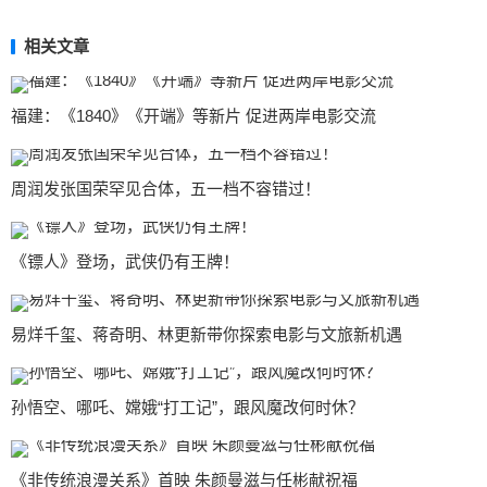
相关文章
福建：《1840》《开端》等新片 促进两岸电影交流
周润发张国荣罕见合体，五一档不容错过！
《镖人》登场，武侠仍有王牌！
易烊千玺、蒋奇明、林更新带你探索电影与文旅新机遇
孙悟空、哪吒、嫦娥“打工记”，跟风魔改何时休？
《非传统浪漫关系》首映 朱颜曼滋与任彬献祝福