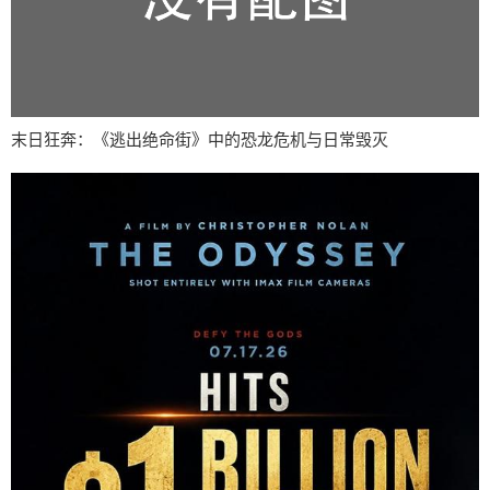
末日狂奔：《逃出绝命街》中的恐龙危机与日常毁灭