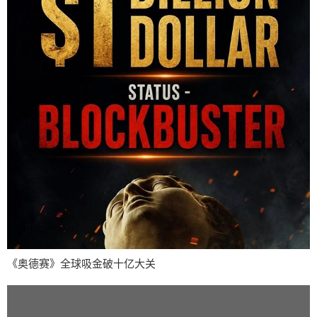
《奥德赛》全球吸金破十亿大关