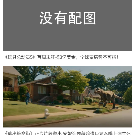
《玩具总动员5》首周末狂揽3亿美金，全球票房势不可挡！
《逃出绝命街》正片片段释出 安妮海瑟薇险遭巨龙吞噬上演生死