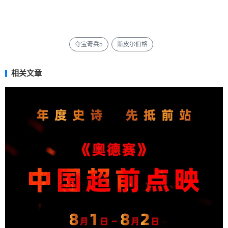
夺宝奇兵5
斯皮尔伯格
相关文章