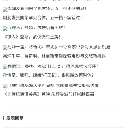
周润发张国荣罕见合体，五一档不容错过！
《镖人》登场，武侠仍有王牌！
易烊千玺、蒋奇明、林更新带你探索电影与文旅新机遇
孙悟空、哪吒、嫦娥“打工记”，跟风魔改何时休？
《非传统浪漫关系》首映 朱颜曼滋与任彬献祝福
发表回复