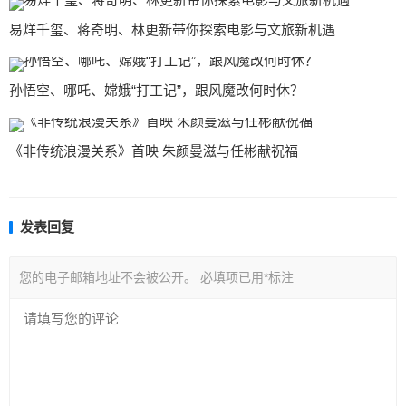
易烊千玺、蒋奇明、林更新带你探索电影与文旅新机遇
孙悟空、哪吒、嫦娥“打工记”，跟风魔改何时休？
《非传统浪漫关系》首映 朱颜曼滋与任彬献祝福
发表回复
您的电子邮箱地址不会被公开。
必填项已用
*
标注