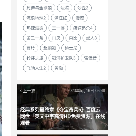
死侍与金刚狼
沈腾
沙丘2
流浪地球2
满江红
漫威
热辣滚烫
王一博
疾速追杀4
第二十条
肖央
芭比
蚁人3
贾玲
赵丽颖
迪士尼
铃芽之旅
银河护卫队3
雷佳音
飞驰人生2
黄渤
上一篇
2023年5月16日 05:48
经典系列最终章《夺宝奇兵5》百度云
网盘「英文中字高清HD免费资源」在线
观看