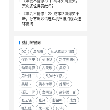
《年会不能停2》口碑冰火两重天，
票房还值得贡献吗？
《年会不能停！2》成都路演爆笑不
断，孙艺洲妙语连珠机智接招观众连
环提问
热门关键词
DC
乌尔善
九龙城寨之围城
保你平安
刘德华
功夫熊猫4
动画电影
古天乐
吴京
周处除三害
头脑特工队2
奥斯卡
奥本海默
好莱坞
了
孤注一掷
宫崎骏
封神第一部
张艺谋
张译
彭昱畅
成龙
抓娃娃
朱一龙
死侍3