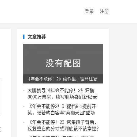
登录
注册
文章推荐
《年会不能停！2》续作里，循环往复
的套路消解了原本的诚意
大鹏执导《年会不能停！2》狂揽
8000万票房，续写职场喜剧新纪录
《年会不能停2！》提档8·1提前开
笑，张若昀白客率“疯癫天团”登场
《年会不能停！2》密集段子背后，
反复重启的分寸感到底该不该拿捏？
票