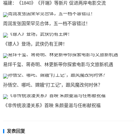
福建：《1840》《开端》等新片 促进两岸电影交流
周润发张国荣罕见合体，五一档不容错过！
《镖人》登场，武侠仍有王牌！
易烊千玺、蒋奇明、林更新带你探索电影与文旅新机遇
孙悟空、哪吒、嫦娥“打工记”，跟风魔改何时休？
《非传统浪漫关系》首映 朱颜曼滋与任彬献祝福
发表回复