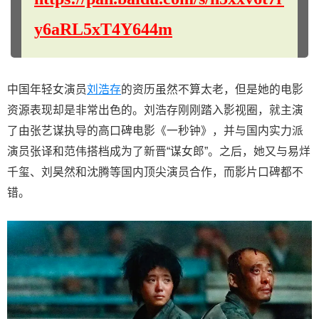
y6aRL5xT4Y644m
中国年轻女演员
刘浩存
的资历虽然不算太老，但是她的电影
资源表现却是非常出色的。刘浩存刚刚踏入影视圈，就主演
了由张艺谋执导的高口碑电影《一秒钟》，并与国内实力派
演员张译和范伟搭档成为了新晋“谋女郎”。之后，她又与易烊
千玺、刘昊然和沈腾等国内顶尖演员合作，而影片口碑都不
错。