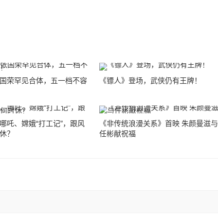
国荣罕见合体，五一档不容
《镖人》登场，武侠仍有王牌！
哪吒、嫦娥“打工记”，跟风
《非传统浪漫关系》首映 朱颜曼滋
休？
任彬献祝福