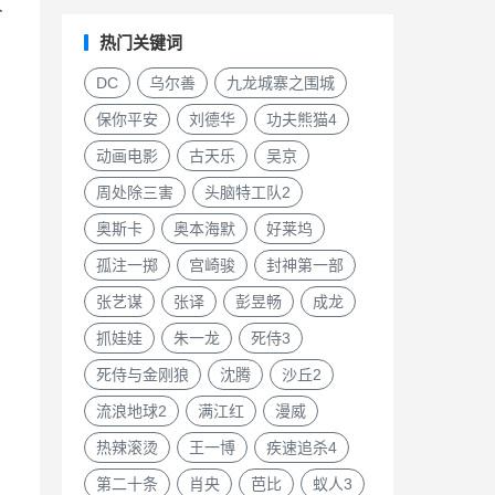
人
热门关键词
DC
乌尔善
九龙城寨之围城
保你平安
刘德华
功夫熊猫4
动画电影
古天乐
吴京
周处除三害
头脑特工队2
奥斯卡
奥本海默
好莱坞
孤注一掷
宫崎骏
封神第一部
张艺谋
张译
彭昱畅
成龙
抓娃娃
朱一龙
死侍3
死侍与金刚狼
沈腾
沙丘2
流浪地球2
满江红
漫威
热辣滚烫
王一博
疾速追杀4
第二十条
肖央
芭比
蚁人3