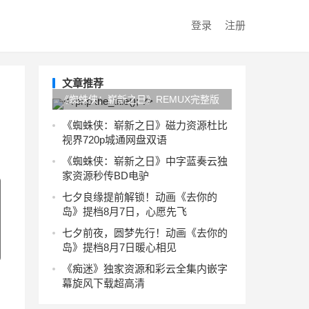
登录
注册
文章推荐
《蜘蛛侠：崭新之日》REMUX完整版
旋风下载在线观看4KUC网盘
《蜘蛛侠：崭新之日》磁力资源杜比
视界720p城通网盘双语
《蜘蛛侠：崭新之日》中字蓝奏云独
家资源秒传BD电驴
七夕良缘提前解锁！动画《去你的
岛》提档8月7日，心愿先飞
七夕前夜，圆梦先行！动画《去你的
岛》提档8月7日暖心相见
《痴迷》独家资源和彩云全集内嵌字
幕旋风下载超高清