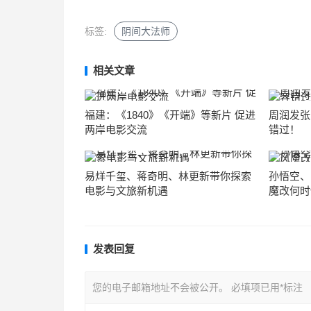
标签:
阴间大法师
相关文章
福建：《1840》《开端》等新片 促进
周润发张
两岸电影交流
错过！
易烊千玺、蒋奇明、林更新带你探索
孙悟空、
电影与文旅新机遇
魔改何时
发表回复
您的电子邮箱地址不会被公开。
必填项已用
*
标注