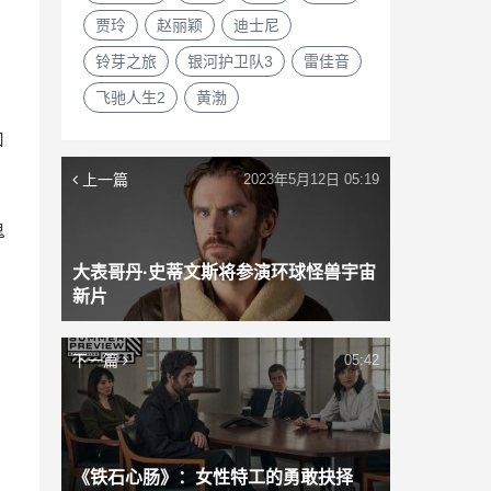
贾玲
赵丽颖
迪士尼
铃芽之旅
银河护卫队3
雷佳音
飞驰人生2
黄渤
和
上一篇
2023年5月12日 05:19
鬼
大表哥丹·史蒂文斯将参演环球怪兽宇宙
新片
下一篇
05:42
《铁石心肠》：女性特工的勇敢抉择