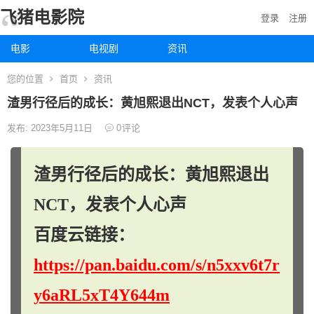
飞猪电影院
登录
注册
电影
电视剧
资讯
您的位置
首页
资讯
渣男行径后的成长：黄旭熙退出NCT，发表个人心声
发布: 2023年5月11日
0
评论
渣男行径后的成长：黄旭熙退出
NCT，发表个人心声
百度云链接：
https://pan.baidu.com/s/n5xxv6t7r
y6aRL5xT4Y644m