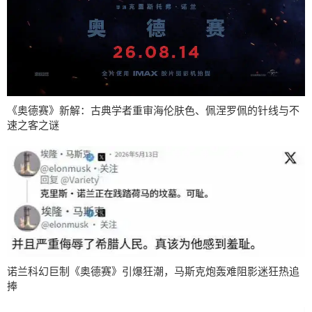
《奥德赛》新解：古典学者重审海伦肤色、佩涅罗佩的针线与不
速之客之谜
诺兰科幻巨制《奥德赛》引爆狂潮，马斯克炮轰难阻影迷狂热追
捧