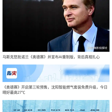
马斯克怒批诺兰《奥德赛》并宣布AI重制版，背后真相扎心
《奥德赛》开启第三轮预售，沈阳智能燃气套装免费升级，今日
晴好最高27℃