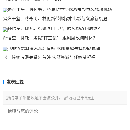
易烊千玺、蒋奇明、林更新带你探索电影与文旅新机遇
孙悟空、哪吒、嫦娥“打工记”，跟风魔改何时休？
《非传统浪漫关系》首映 朱颜曼滋与任彬献祝福
发表回复
您的电子邮箱地址不会被公开。
必填项已用
*
标注