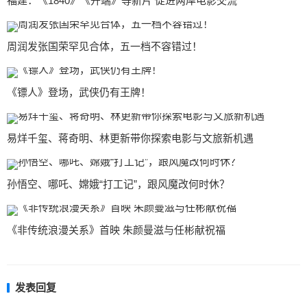
福建：《1840》《开端》等新片 促进两岸电影交流
周润发张国荣罕见合体，五一档不容错过！
《镖人》登场，武侠仍有王牌！
易烊千玺、蒋奇明、林更新带你探索电影与文旅新机遇
孙悟空、哪吒、嫦娥“打工记”，跟风魔改何时休？
《非传统浪漫关系》首映 朱颜曼滋与任彬献祝福
发表回复