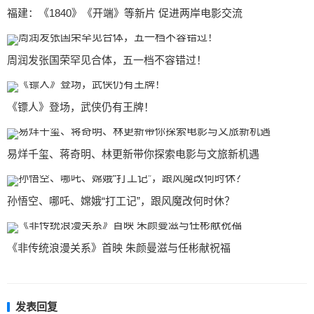
福建：《1840》《开端》等新片 促进两岸电影交流
周润发张国荣罕见合体，五一档不容错过！
《镖人》登场，武侠仍有王牌！
易烊千玺、蒋奇明、林更新带你探索电影与文旅新机遇
孙悟空、哪吒、嫦娥“打工记”，跟风魔改何时休？
《非传统浪漫关系》首映 朱颜曼滋与任彬献祝福
发表回复