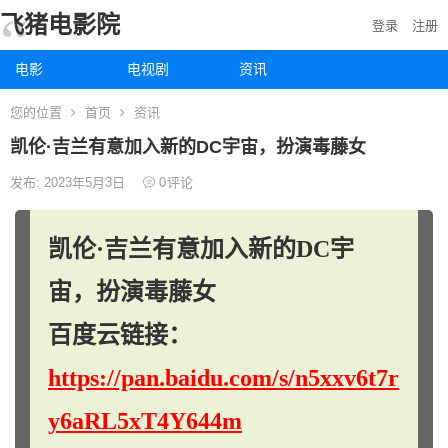
飞猪电影院
登录
注册
电影
电视剧
资讯
您的位置
首页
资讯
凯伦·吉兰有意加入新的DC宇宙，扮演毒藤女
发布: 2023年5月3日
0
评论
凯伦·吉兰有意加入新的DC宇
宙，扮演毒藤女
百度云链接：
https://pan.baidu.com/s/n5xxv6t7r
y6aRL5xT4Y644m