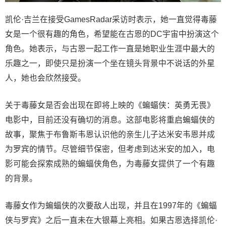
凯伦·吉兰在接受GamesRadar采访时表示，她一直觉得毒藤
女是一个很有趣的角色，希望能在古恩的DC宇宙中扮演这个
角色。她表示，与古恩一起工作一直是她职业生涯中最大的
乐趣之一，即使只是扮演一个坐在镜头背景中不说话的外星
人，她也会欣然接受。
关于毒藤女是否会出现在即将上映的《蝙蝠侠：英勇无畏》
电影中，目前还没有确切的消息。这部电影将重启蝙蝠侠的
故事，聚焦于布鲁斯韦恩认识他的亲生儿子达米安韦恩并成
为罗宾的情节。尽管细节保密，但考虑到达米安的加入，电
影可能会探索成熟的蝙蝠侠角色，为毒藤女提供了一个有趣
的背景。
毒藤女作为蝙蝠侠的次要敌人出现，并且在1997年的《蝙蝠
侠与罗宾》之后一直未在大银幕上亮相。如果古恩选择凯伦·