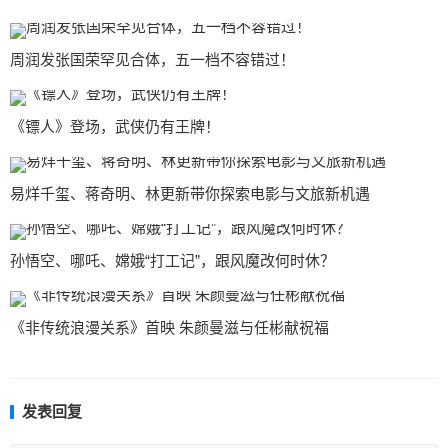
周润发张国荣罕见合体，五一档不容错过！
《镖人》登场，武侠仍有王牌！
易烊千玺、蒋奇明、林更新带你探索电影与文旅新机遇
孙悟空、哪吒、嫦娥“打工记”，跟风魔改何时休？
《非传统浪漫关系》首映 朱颜曼滋与任彬献祝福
发表回复