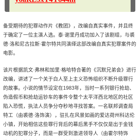
备受期待的犯罪动作片《教团》，改编自真实事件，并且终
于确定了一位主演人选。泰·谢里丹成功加入了该剧组，与裘
德·洛和尼古拉斯·霍尔特共同演绎这部改编自真实犯罪案件的
电影。
该片根据凯文·弗林和加里·格哈特合著的《沉默兄弟会》进行
改编，讲述了一个关于白人至上主义恐怖组织不断升级罪行
的故事。小说的情节设定在1983年，当时一系列银行抢劫、
伪造假币和抢劫运钞车的事件令整个太平洋西北地区的社区
陷入恐慌，执法人员争分夺秒地寻找答案。一名联邦调查局
特工（由裘德·洛饰演），驻扎在风景如画的爱达荷州科达伦
小镇，开始相信这些罪行背后的幕后黑手不仅仅是出于金钱
动机的犯罪分子，而是一群受到激进领导人（由霍尔特饰