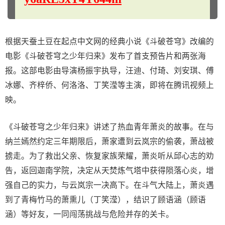
根据天蚕土豆在起点中文网的经典小说《斗破苍穹》改编的
电影《斗破苍穹之少年归来》发布了首支预告片和两张海
报。这部电影由导演杨振宇执导，汪迪、付琦、刘安琪、傅
冰娜、齐梓侨、何洛洛、丁笑滢等主演，即将在腾讯视频上
映。
《斗破苍穹之少年归来》讲述了热血青年萧炎的故事。在与
纳兰嫣然约定三年期限后，萧家遭到云岚宗的偷袭，萧战被
掳走。为了救出父亲、恢复家族荣耀，萧炎听从邱心志的劝
告，返回迦南学院，决定从天焚炼气塔中获得陨落心炎，增
强自己的实力，与云岚宗一决高下。在斗气大陆上，萧炎遇
到了青梅竹马的萧熏儿（丁笑滢），结识了顾语涵（顾语
涵）等好友，一同闯荡挑战与危险并存的关卡。