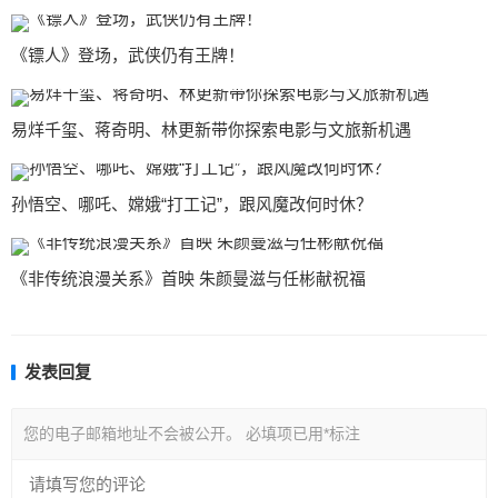
《镖人》登场，武侠仍有王牌！
易烊千玺、蒋奇明、林更新带你探索电影与文旅新机遇
孙悟空、哪吒、嫦娥“打工记”，跟风魔改何时休？
《非传统浪漫关系》首映 朱颜曼滋与任彬献祝福
发表回复
您的电子邮箱地址不会被公开。
必填项已用
*
标注