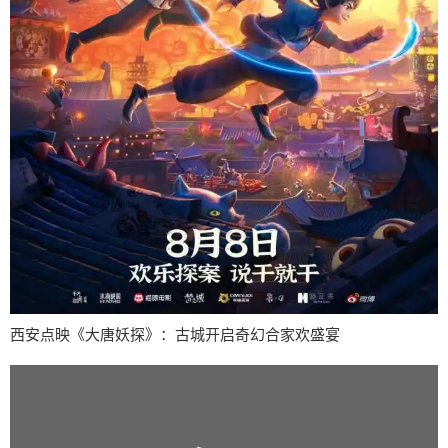
西安点映《大唐妖探》：古城开启奇幻合家欢盛宴