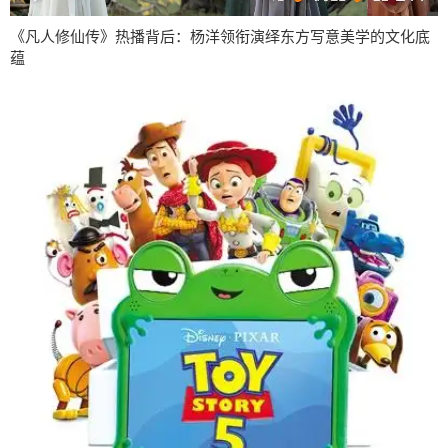
《凡人修仙传》热播背后：杨洋领衔演绎东方写意美学的文化底
蕴