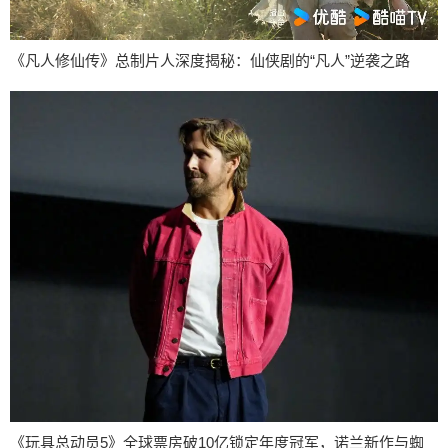
《凡人修仙传》总制片人深度揭秘：仙侠剧的“凡人”逆袭之路
《玩具总动员5》全球票房破10亿锁定年度冠军，诺兰新作与蜘