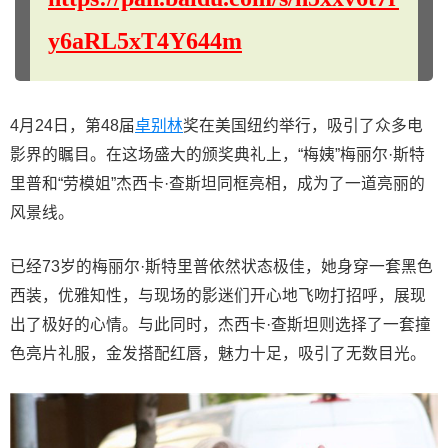
y6aRL5xT4Y644m
4月24日，第48届
卓别林
奖在美国纽约举行，吸引了众多电
影界的瞩目。在这场盛大的颁奖典礼上，“梅姨”梅丽尔·斯特
里普和“劳模姐”杰西卡·查斯坦同框亮相，成为了一道亮丽的
风景线。
已经73岁的梅丽尔·斯特里普依然状态极佳，她身穿一套黑色
西装，优雅知性，与现场的影迷们开心地飞吻打招呼，展现
出了极好的心情。与此同时，杰西卡·查斯坦则选择了一套撞
色亮片礼服，金发搭配红唇，魅力十足，吸引了无数目光。