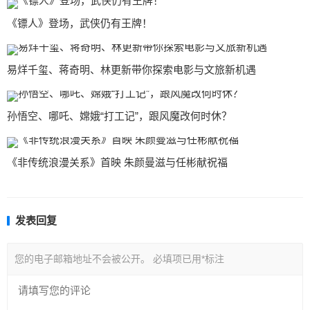
《镖人》登场，武侠仍有王牌！
易烊千玺、蒋奇明、林更新带你探索电影与文旅新机遇
孙悟空、哪吒、嫦娥“打工记”，跟风魔改何时休？
《非传统浪漫关系》首映 朱颜曼滋与任彬献祝福
发表回复
您的电子邮箱地址不会被公开。
必填项已用
*
标注