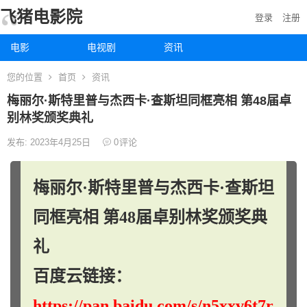
飞猪电影院
登录
注册
电影
电视剧
资讯
您的位置
首页
资讯
梅丽尔·斯特里普与杰西卡·查斯坦同框亮相 第48届卓
别林奖颁奖典礼
发布: 2023年4月25日
0
评论
梅丽尔·斯特里普与杰西卡·查斯坦
同框亮相 第48届卓别林奖颁奖典
礼
百度云链接：
https://pan.baidu.com/s/n5xxv6t7r