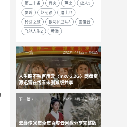
第二十条
肖央
芭比
蚁人3
贾玲
赵丽颖
迪士尼
铃芽之旅
银河护卫队3
雷佳音
飞驰人生2
黄渤
上一篇
2023年4月22日 04:25
人生路不熟百度云〈mkv-2.2G〉网盘资
源迅雷在线看未删减版共享
拍
下一篇
2023年4月23日 04:44
云襄传36集全集百度云网盘分享完整版