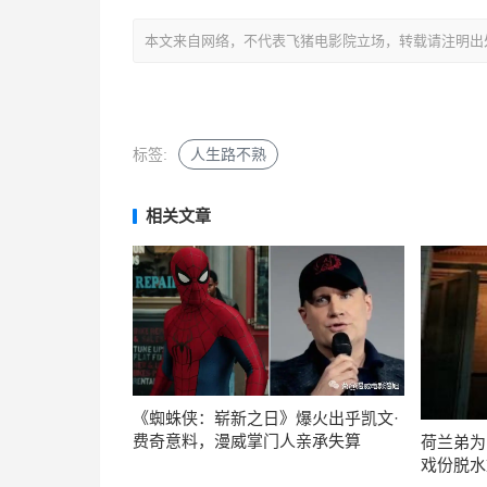
本文来自网络，不代表飞猪电影院立场，转载请注明出处：https://m
标签:
人生路不熟
相关文章
《蜘蛛侠：崭新之日》爆火出乎凯文·
费奇意料，漫威掌门人亲承失算
荷兰弟为
戏份脱水