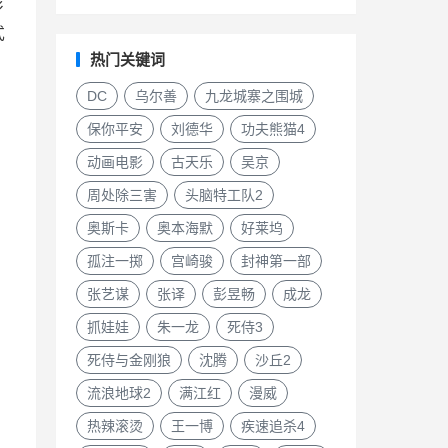
杉
式
热门关键词
DC
乌尔善
九龙城寨之围城
保你平安
刘德华
功夫熊猫4
动画电影
古天乐
吴京
周处除三害
头脑特工队2
奥斯卡
奥本海默
好莱坞
孤注一掷
宫崎骏
封神第一部
张艺谋
张译
彭昱畅
成龙
抓娃娃
朱一龙
死侍3
死侍与金刚狼
沈腾
沙丘2
流浪地球2
满江红
漫威
热辣滚烫
王一博
疾速追杀4