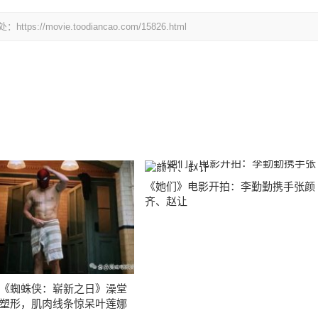
ovie.toodiancao.com/15826.html
《她们》电影开拍：李勤勤携手张颜
齐、赵让
《蜘蛛侠：崭新之日》澡堂
塑形，肌肉线条惊呆叶莲娜