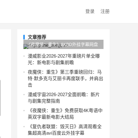
登录
注册
文章推荐
《夜魔侠：重生》8KBD外挂字幕网盘
最新资源粤语
漫威影业2026-2027年重磅片单全曝
光：新电影与剧集前瞻
夜魔侠：重生》第三季重磅回归：马
特·默多克与艾丽卡再度联手，并肩出
击
漫威宇宙2026-2027全面前瞻：新片
与剧集完整指南
《夜魔侠：重生》免费获取4K粤语中
英双字最新电影大结局
《复仇者联盟：毁灭日》高清观看全
集超高清avi百度云外挂字幕