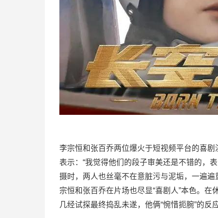
李宗恒和张百乔两位爆火于短视频平台的喜剧
表示：“我觉得他们的段子审美还是不错的，
摄时，两人也丝毫不在意脏污与泥垢，一遍遍
宗恒和张百乔在片场也尽显“喜剧人”本色。在
几经试探最终捣乱未遂，他俩“惋惜扼腕”的反