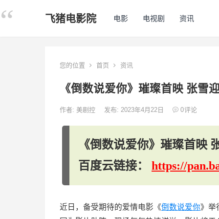
飞猪电影院
电影
电视剧
资讯
您的位置
首页
资讯
《倒数说爱你》璀璨首映 张雪
作者:
美剧控
发布: 2023年4月22日
0
评论
《倒数说爱你》璀璨首映 
百度云链接：
https://pan
近日，备受期待的爱情电影《
倒数说爱你
》举