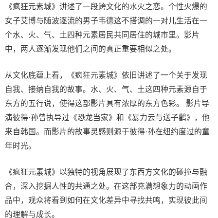
《疯狂元素城》讲述了一段跨文化的水火之恋。个性火爆的
女子艾博与随波逐流的男子韦德这不搭调的一对儿生活在一
个水、火、气、土四种元素居民共同居住的城市里。影片
中，两人逐渐发现他们之间的真正重要相似之处。
从文化底蕴上看，《疯狂元素城》依旧讲述了一个关于发现
自我、接纳自我的故事。水、火、气、土这四种元素源自于
东方的五行说，使得这部影片具有浓厚的东方色彩。 影片导
演彼得·孙曾执导过《恐龙当家》和《暴力云与送子鹳》，他
来自韩国。而影片的故事灵感则源于彼得·孙在纽约度过的童
年时光。
《疯狂元素城》以独特的视角展现了东西方文化的碰撞与融
合，深入挖掘人性的共通之处。在这部充满想象力的动画作
品中，观众将看到如何在文化差异中寻找共鸣，实现彼此间
的理解与成长。