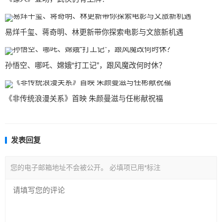
易烊千玺、蒋奇明、林更新带你探索电影与文旅新机遇
孙悟空、哪吒、嫦娥“打工记”，跟风魔改何时休？
《非传统浪漫关系》首映 朱颜曼滋与任彬献祝福
发表回复
您的电子邮箱地址不会被公开。
必填项已用
*
标注