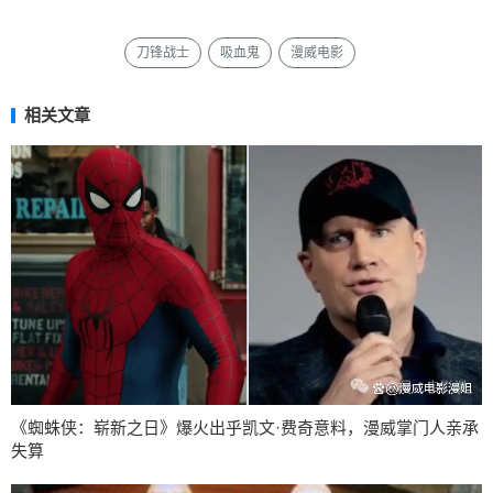
刀锋战士
吸血鬼
漫威电影
相关文章
《蜘蛛侠：崭新之日》爆火出乎凯文·费奇意料，漫威掌门人亲承
失算