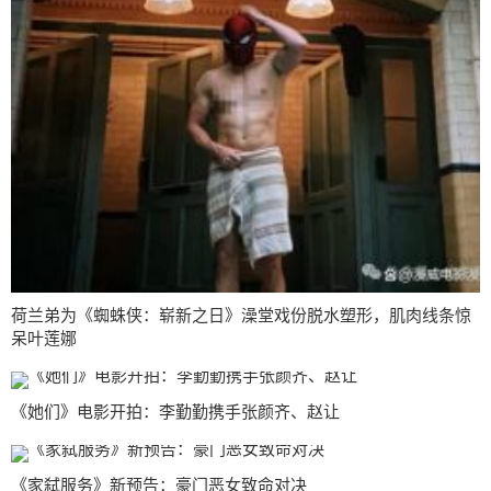
荷兰弟为《蜘蛛侠：崭新之日》澡堂戏份脱水塑形，肌肉线条惊
呆叶莲娜
《她们》电影开拍：李勤勤携手张颜齐、赵让
《家弑服务》新预告：豪门恶女致命对决