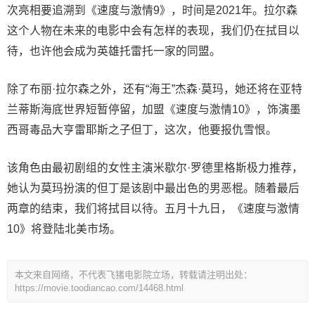
次亮相要追溯到《速度与激情9》，时间是2021年。拉尔森
这个人物在未来的电影中会有怎样的表现，我们仍在拭目以
待，也许他会成为英雄托雷托一家的同盟。
除了布丽·拉尔森之外，还有“海王”杰森·莫玛，她还将在亚特
兰蒂斯海底世界短暂停留，加盟《速度与激情10》，饰演墨
西哥毒品大亨雷耶斯之子但丁，这次，他要报仇雪恨。
该角色由最初剧组的女性主演米歇尔·罗德里格斯极力推荐，
她认为莫玛扮演的但丁是该剧中最出色的男恶棍。随着最后
两章的结束，我们将拭目以待。五月十九日，《速度与激情
10》将登陆北美市场。
本文来自网络，不代表飞猪电影院立场，转载请注明出处：
https://movie.toodiancao.com/14468.html