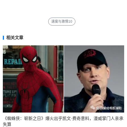
速度与激情10
相关文章
《蜘蛛侠：崭新之日》爆火出乎凯文·费奇意料，漫威掌门人亲承
失算