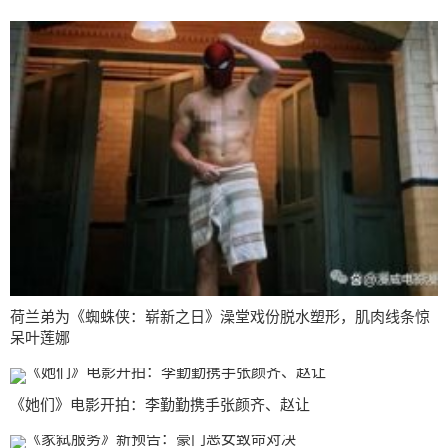
荷兰弟为《蜘蛛侠：崭新之日》澡堂戏份脱水塑形，肌肉线条惊
呆叶莲娜
《她们》电影开拍：李勤勤携手张颜齐、赵让