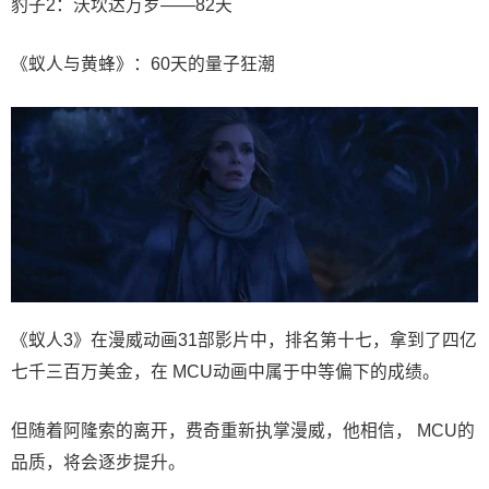
豹子2：沃坎达万岁——82天
《蚁人与黄蜂》：60天的量子狂潮
《蚁人3》在漫威动画31部影片中，排名第十七，拿到了四亿
七千三百万美金，在 MCU动画中属于中等偏下的成绩。
但随着阿隆索的离开，费奇重新执掌漫威，他相信， MCU的
品质，将会逐步提升。