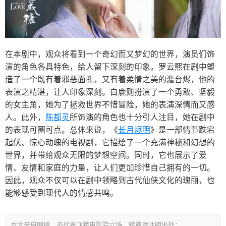
在本剧中，观众将看到一个奇幻而又梦幻的世界，演员们饰
演的角色各具特色，给人留下深刻的印象。罗云熙在剧中塑
造了一个既有着邪恶面孔，又有着柔情之美的澹台烬，他的
表演之精湛，让人印象深刻。白鹿则扮演了一个勇敢、坚毅
的女主角，她为了拯救世界不惜冒险，她的表演深情而又感
人。此外，
陈都灵
所饰演的角色也十分引人注目，她在剧中
的表现可圈可点。总体来说，《
长月烬明
》是一部情节跌宕
起伏、惊心动魄的电视剧，它描绘了一个充满神秘和幻想的
世界，并带给观众无限的梦想空间。同时，它也展示了爱
情、友情和家庭的力量，让人们更加珍惜自己拥有的一切。
因此，观众不仅可以在剧中领略到古代仙侠文化的瑰丽，也
能够感受到现代人的情感共鸣。
本文来自网络，不代表飞猪电影院立场，转载请注明出处：