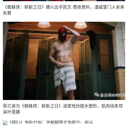
《蜘蛛侠：崭新之日》爆火出乎凯文·费奇意料，漫威掌门人亲承
失算
荷兰弟为《蜘蛛侠：崭新之日》澡堂戏份脱水塑形，肌肉线条惊
呆叶莲娜