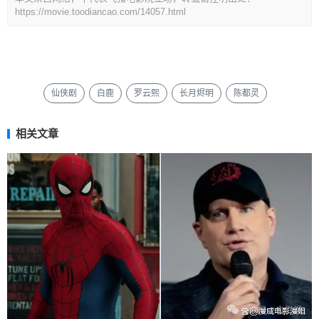
https://movie.toodiancao.com/14057.html
仙侠剧
白鹿
罗云熙
长月烬明
陈都灵
相关文章