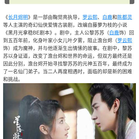
《
长月烬明
》是一部由鞠觉亮执导，
罗云熙
、
白鹿
和
陈都灵
等人主演的奇幻仙侠爱情古装剧，改编自藤萝为枝的小说
《黑月光拿稳BE剧本》。剧中，主人公黎苏苏（
白鹿
饰）回
到五百年前，化身叶家小女儿叶夕雾，阻止澹台烬（
罗云熙
饰）成为魔神，并与他逐渐生出情愫的故事。在剧中，黎苏
苏以身证道，改变了澹台烬和世界的命运，但双方最终还是
因此分别，澹台烬开始寻找黎苏苏的元神五百年，最终成为
了一名仙门弟子。当二人再度相遇时，面临的却是新的困难
和挑战。