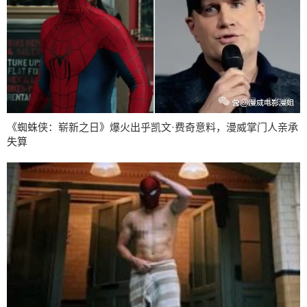
《蜘蛛侠：崭新之日》爆火出乎凯文·费奇意料，漫威掌门人亲承
失算