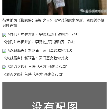
荷兰弟为《蜘蛛侠：崭新之日》澡堂戏份脱水塑形，肌肉线条惊
呆叶莲娜
《她们》电影开拍：李勤勤携手张颜齐、赵让
《家弑服务》新预告：豪门恶女致命对决
《烈刃之怒》首映 庆祝中巴建交75周年