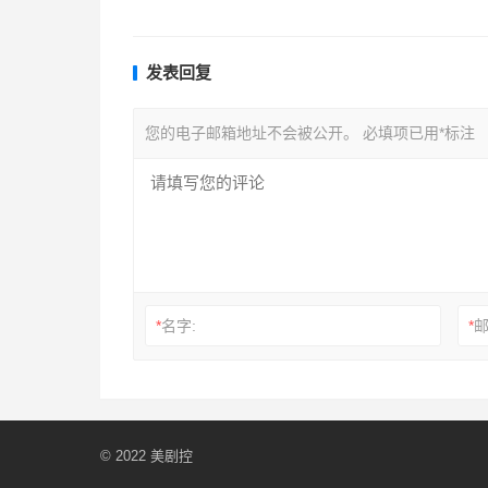
发表回复
您的电子邮箱地址不会被公开。
必填项已用
*
标注
*
名字:
*
邮
© 2022
美剧控