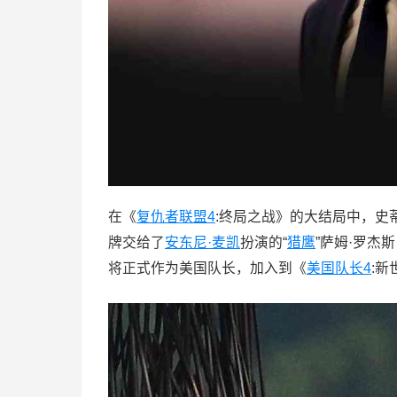
在《
复仇者联盟4
:终局之战》的大结局中，史
牌交给了
安东尼·麦凯
扮演的“
猎鹰
”萨姆·罗杰
将正式作为美国队长，加入到《
美国队长4
: