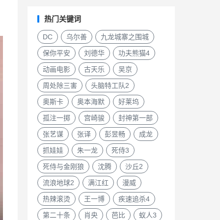
热门关键词
DC
乌尔善
九龙城寨之围城
保你平安
刘德华
功夫熊猫4
动画电影
古天乐
吴京
周处除三害
头脑特工队2
奥斯卡
奥本海默
好莱坞
孤注一掷
宫崎骏
封神第一部
张艺谋
张译
彭昱畅
成龙
抓娃娃
朱一龙
死侍3
死侍与金刚狼
沈腾
沙丘2
流浪地球2
满江红
漫威
热辣滚烫
王一博
疾速追杀4
第二十条
肖央
芭比
蚁人3