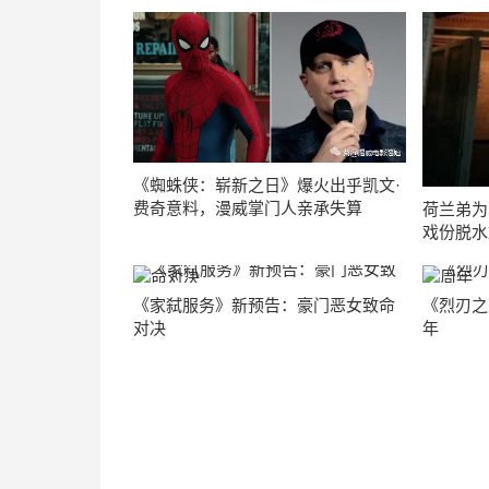
《蜘蛛侠：崭新之日》爆火出乎凯文·
费奇意料，漫威掌门人亲承失算
荷兰弟为
戏份脱水
《家弑服务》新预告：豪门恶女致命
《烈刃之
对决
年