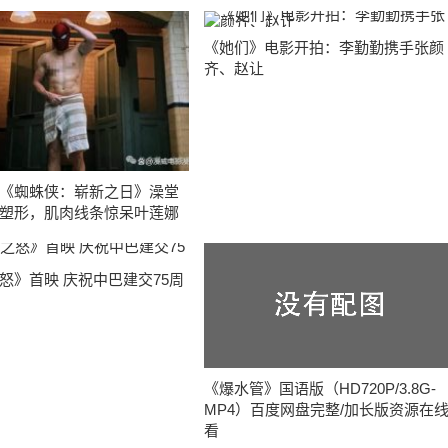
《她们》电影开拍：李勤勤携手张颜
齐、赵让
《蜘蛛侠：崭新之日》澡堂
塑形，肌肉线条惊呆叶莲娜
怒》首映 庆祝中巴建交75周
《爆水管》国语版（HD720P/3.8G-
MP4）百度网盘完整/加长版资源在
看