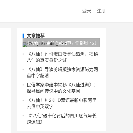
登录
注册
文章推荐
《八仙！》里的隐藏细节，你都用下划
线标出来了吗？
《八仙！》引爆国漫寻仙热潮，揭秘
八仙的真实身份之谜
《八仙》导演剪辑版独家资源磁力网
盘中字超清
民俗学家李建中揭秘《八仙过海》：
探寻民间传说中的文化基因
《八仙！》2KHD双语最新电影阿里
云盘中英双字
《“八仙”破十亿背后的四川底气与长
跑逻辑》
直