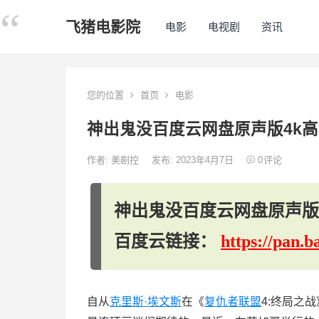
飞猪电影院
电影
电视剧
资讯
您的位置
首页
电影
神出鬼没百度云网盘原声版4k高清
作者:
美剧控
发布: 2023年4月7日
0
评论
神出鬼没百度云网盘原声版4k
百度云链接：
https://pan
自从
克里斯·埃文斯
在《
复仇者联盟
4:终局之