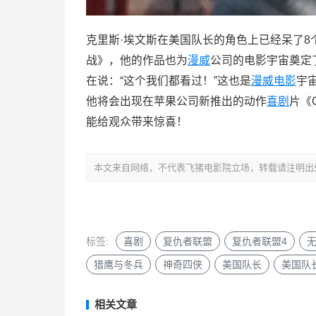
克里斯·埃文斯在美国队长的角色上已经呆了8个
战》，他的作品也为
漫威
公司的电影宇宙奠定
在说：“这个我们都看过！”这也是
漫威电影
宇
他将会出现在苹果公司新推出的动作
喜剧
片《G
能给观众带来惊喜！
本文来自网络，不代表飞猪电影院立场，转载请注明出处：https://m
标签:
喜剧
复仇者联盟
复仇者联盟4
猎鹰与冬兵
神奇四侠
美国队长
美国队
相关文章