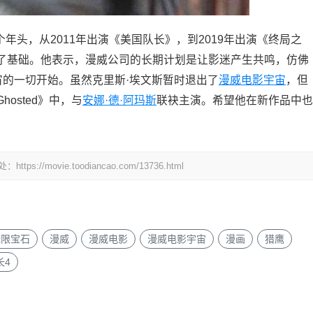
年头，从2011年出演《美国队长》，到2019年出演《终局之
了基础。他表示，漫威公司的长期计划是让影迷产生共鸣，仿佛
宙的一切开始。虽然克里斯·埃文斯暂时退出了
漫威电影宇宙
，但
hosted》中，与
安娜·德·阿玛斯
联袂主演。希望他在新作品中也
ovie.toodiancao.com/13736.html
无限宝石
漫威
漫威电影
漫威电影宇宙
漫画
猎鹰
长4