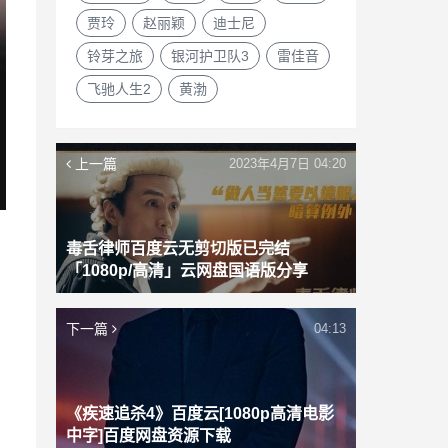
贾玲
赵丽颖
迪士尼
铃芽之旅
银河护卫队3
雷佳音
飞驰人生2
黄渤
上一篇
2023年4月7日 04:20
毒舌律师百度云无剪切版已完结
「1080p/高清」云网盘国语版分享
下一篇
04:13
《疾速追杀4》百度云[1080p高清电影
中字]百度网盘资源下载