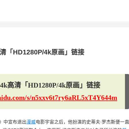
「HD1280P/4k原画」链接
高清「HD1280P/4k原画」链接
.baidu.com/s/n5xxv6t7ry6aRL5xT4Y644m
战》中宣布退出
漫威
电影宇宙之后，他扮演的史蒂夫·罗杰斯便一