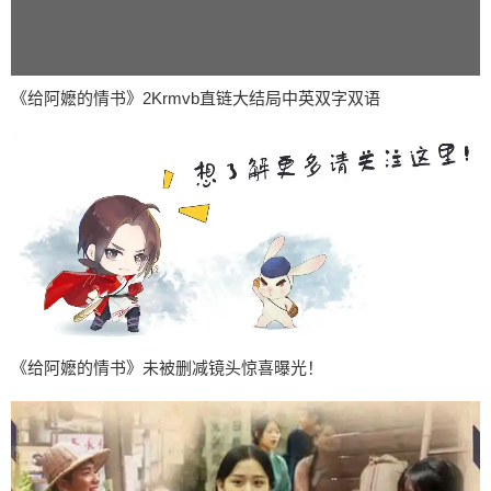
《给阿嬷的情书》2Krmvb直链大结局中英双字双语
《给阿嬷的情书》未被删减镜头惊喜曝光！