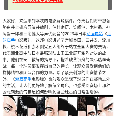
大家好，欢迎来到本次的电影解说稿件。今天我们将带您领
略由井上雄彦导演并编剧，仲村宗悟、笠间淳、木村昴、神
尾晋一郎和三宅健太等声优配音的2023年日本
动画电影
《
灌
篮高手
电影版》。这部电影讲述了宫城良田、三井寿、流川
枫、樱木花道和赤木刚宪五人组终于站在全国大赛的赛场，
代表湘北高中与日本最强球队山王工业展开激烈对决的故
事。他们在安西教练的指导下，抱着破釜沉舟的决心热血奋
战，每一个球员都发挥出自己的特长，让观众感受到他们的
拼搏精神和团队合作的力量。除了紧张刺激的比赛情节之
外，《
灌篮高手
电影版》也为观众呈现了球员们在赛场之外
的生活，让人们更好地了解每个角色，也感受到赛场上那种
紧张刺激的气氛是如何影响到这些球员的日常生活的。