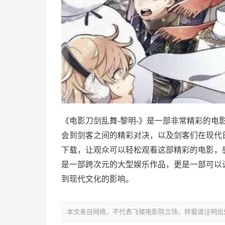
《电影刀剑乱舞-黎明-》是一部非常精彩的
会到剑客之间的精彩对决，以及剑客们在现代日本的
下载，让观众可以轻松观看这部精彩的电影，
是一部跨次元的大型娱乐作品，更是一部可以
到现代文化的影响。
本文来自网络，不代表飞猪电影院立场，转载请注明出处：https://m