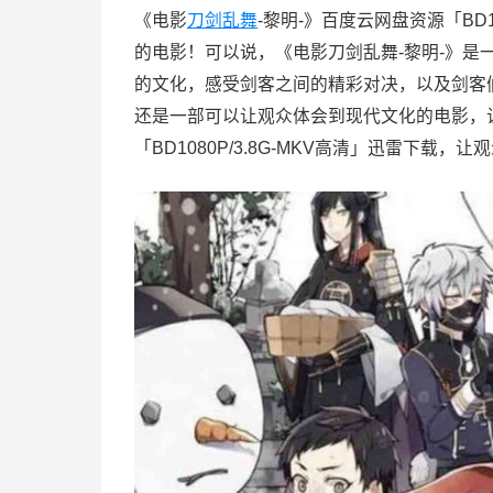
《电影
刀剑乱舞
-黎明-》百度云网盘资源「BD1
的电影！可以说，《电影刀剑乱舞-黎明-》
的文化，感受剑客之间的精彩对决，以及剑客
还是一部可以让观众体会到现代文化的电影，
「BD1080P/3.8G-MKV高清」迅雷下载