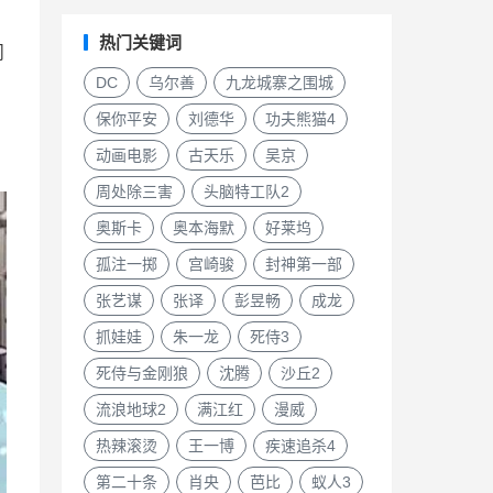
热门关键词
同
DC
乌尔善
九龙城寨之围城
保你平安
刘德华
功夫熊猫4
动画电影
古天乐
吴京
周处除三害
头脑特工队2
奥斯卡
奥本海默
好莱坞
孤注一掷
宫崎骏
封神第一部
张艺谋
张译
彭昱畅
成龙
抓娃娃
朱一龙
死侍3
死侍与金刚狼
沈腾
沙丘2
流浪地球2
满江红
漫威
热辣滚烫
王一博
疾速追杀4
第二十条
肖央
芭比
蚁人3