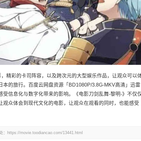
电影，精彩的卡司阵容，以及跨次元的大型娱乐作品，让观众可以
旅行。百度云网盘资源「BD1080P/3.8G-MKV高清」迅雷
感受信息化与数字化带来的影响。《电影刀剑乱舞-黎明-》不仅
让观众体会到现代文化的电影，让观众在观看的同时，也能感受
ovie.toodiancao.com/13441.html