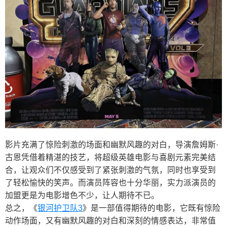
影片充满了惊险刺激的场面和幽默风趣的对白，导演詹姆斯·
古恩凭借着精湛的技艺，将超级英雄电影与喜剧元素完美结
合，让观众们不仅感受到了紧张刺激的气氛，同时也享受到
了轻松愉快的笑声。而演员阵容也十分华丽，实力派演员的
加盟更是为电影增色不少，让人期待不已。
总之，《
银河护卫队3
》是一部值得期待的电影，它既有惊险
动作场面，又有幽默风趣的对白和深刻的情感表达，非常值