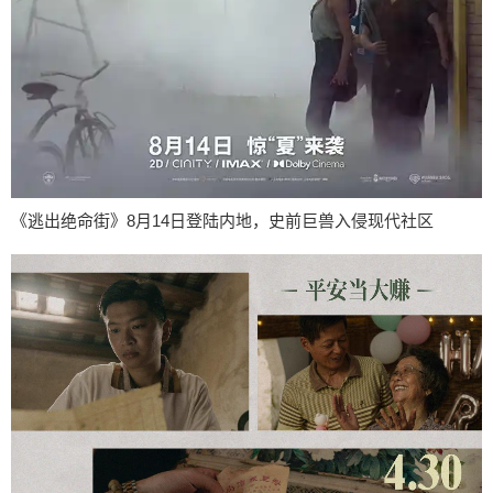
《逃出绝命街》8月14日登陆内地，史前巨兽入侵现代社区