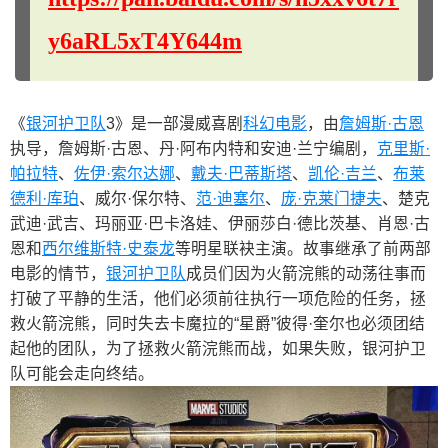
y6aRL5xT4Y644m
《
银河护卫队
3》是一部漫威喜剧
科幻电影
，由
詹姆斯·古恩
执导，詹姆斯·古恩、丹·阿布内特和安迪·兰宁编剧，
克里斯·
帕拉特
、
佐伊·索尔达娜
、
戴夫·巴蒂斯塔
、
凯伦·吉兰
、
布莱
德利·库珀
、威尔·保尔特、
范·迪塞尔
、
庞·克莱门捷夫
、楚克
武迪·武吉、玛丽亚·巴卡洛娃、伊丽莎白·德比茨基、肖恩·古
恩和
西尔维斯特·史泰龙
等明星联袂主演。故事继承了前两部
电影的情节，
银河护卫队
成员们因为火箭浣熊的动荡往事而
打破了平静的生活，他们必须前往执行一项危险的任务，拯
救火箭浣熊，同时失去卡魔拉的“星爵”彼得·奎尔也必须团结
起他的团队，为了拯救火箭浣熊而战，如果失败，银河护卫
队可能会走向终结。