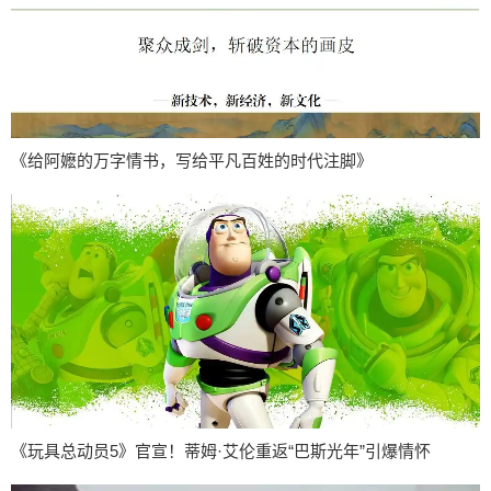
《给阿嬷的万字情书，写给平凡百姓的时代注脚》
《玩具总动员5》官宣！蒂姆·艾伦重返“巴斯光年”引爆情怀