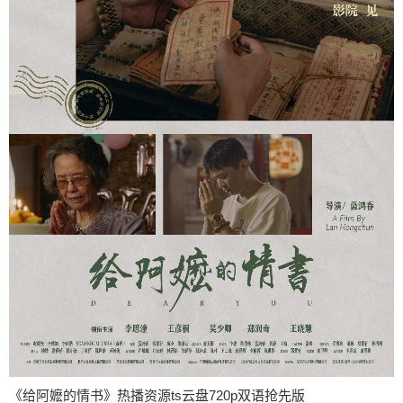
《给阿嬷的情书》热播资源ts云盘720p双语抢先版