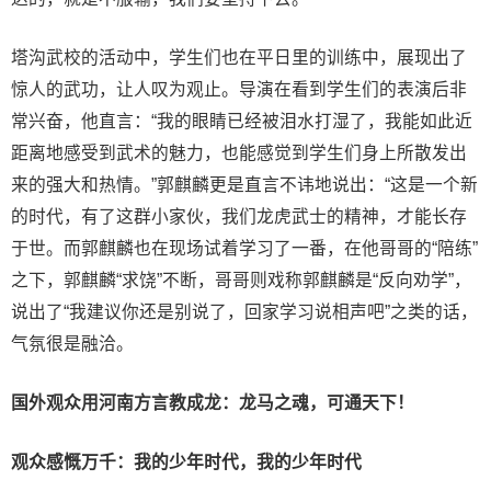
塔沟武校的活动中，学生们也在平日里的训练中，展现出了
惊人的武功，让人叹为观止。导演在看到学生们的表演后非
常兴奋，他直言：“我的眼睛已经被泪水打湿了，我能如此近
距离地感受到武术的魅力，也能感觉到学生们身上所散发出
来的强大和热情。”郭麒麟更是直言不讳地说出：“这是一个新
的时代，有了这群小家伙，我们龙虎武士的精神，才能长存
于世。而郭麒麟也在现场试着学习了一番，在他哥哥的“陪练”
之下，郭麒麟“求饶”不断，哥哥则戏称郭麒麟是“反向劝学”，
说出了“我建议你还是别说了，回家学习说相声吧”之类的话，
气氛很是融洽。
国
外
观众
用
河南
方言
教成龙：龙马
之魂
，可
通天下
！
观众感慨
万千
：我的
少
年
时代
，我的
少年时代