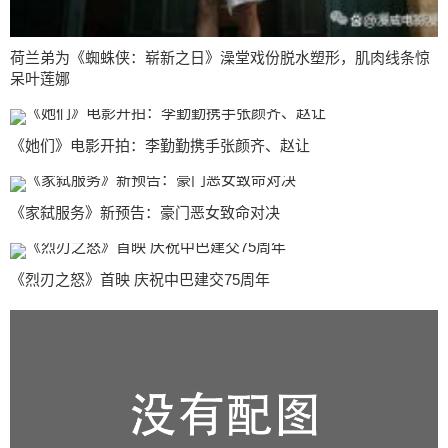
荷兰弟为《蜘蛛侠：崭新之日》澡堂戏份脱水塑形，肌肉线条惊
呆叶莲娜
《她们》电影开拍：李勤勤携手张颜齐、赵让
《家弑服务》新预告：豪门恶女致命对决
《烈刃之怒》首映 庆祝中巴建交75周年