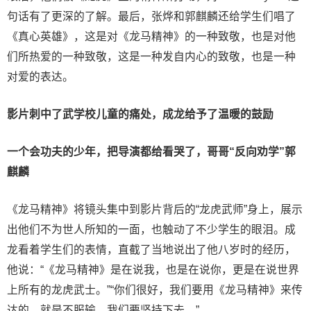
句话有了更深的了解。最后，张烨和郭麒麟还给学生们唱了
《真心英雄》，这是对《龙马精神》的一种致敬，也是对他
们所热爱的一种致敬，这是一种发自内心的致敬，也是一种
对爱的表达。
影
片刺
中
了
武
学
校
儿童的痛处
，成龙
给予了温
暖
的
鼓励
一个会功夫的少年，把导
演
都给
看哭
了
，
哥
哥“反向劝学”郭
麒麟
《龙马精神》将镜头集中到影片背后的“龙虎武师”身上，展示
出他们不为世人所知的一面，也触动了不少学生的眼泪。成
龙看着学生们的表情，直截了当地说出了他八岁时的经历，
他说：“《龙马精神》是在说我，也是在说你，更是在说世界
上所有的龙虎武士。”“你们很好，我们要用《龙马精神》来传
达的，就是不服输，我们要坚持下去。”