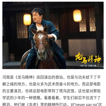
河南是《龙马精神》巡回演出的首站，也是与功夫结下了不
解之缘的地方，也是众多为武术而奋斗的地方。而这部电影
的主要演员，也将这部电影带到了塔沟武馆，这也是对那些
学武的少年的一种馈赠。看着看着，学生们就忍不住流下了
眼泪，他们被《龙虎》里的精神所打动，对“never say no”这