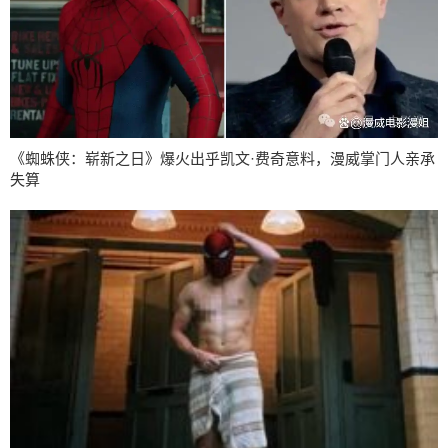
《蜘蛛侠：崭新之日》爆火出乎凯文·费奇意料，漫威掌门人亲承
失算