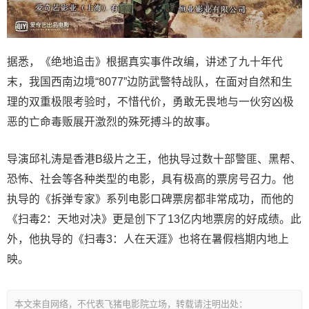
据悉，《绝地追击》根据真实事件改编，讲述了九十年代
末，我国西南边境“8077”边防武警特战队，在面对自然和生
理的双重极限考验时，不惜代价，勇敢无畏地与一伙穷凶极
恶的亡命毒贩展开激烈的殊死搏斗的故事。
导演邱礼涛是香港B级片之王，他执导过数十部警匪、黑帮、
恐怖、社会等各种类型的电影，具有极高的票房号召力。他
执导的《拆弹专家》系列电影口碑票房都非常成功，而他的
《扫毒2：天地对决》更是创下了13亿内地票房的好成绩。此
外，他执导的《扫毒3：人在天涯》也将在暑假档期内地上
映。
本文来自网络，不代表飞猪电影院立场，转载请注明出处：