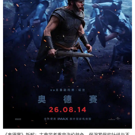
《奥德赛》新解：古典学者重审海伦肤色、佩涅罗佩的针线与不