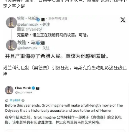
速之客之谜
诺兰科幻巨制《奥德赛》引爆狂潮，马斯克炮轰难阻影迷狂热追
捧