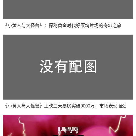
《小黄人与大怪兽》：探秘黄金时代好莱坞片场的奇幻之旅
《小黄人与大怪兽》上映三天票房突破9000万，市场表现强劲