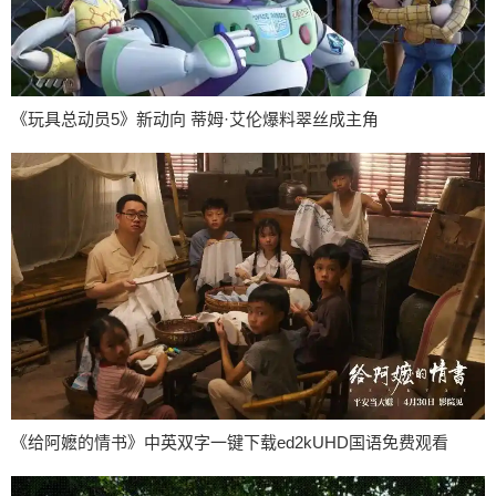
《玩具总动员5》新动向 蒂姆·艾伦爆料翠丝成主角
《给阿嬷的情书》中英双字一键下载ed2kUHD国语免费观看