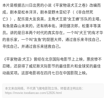
本片是根据古川日出男的小说《平家物语犬王之卷》改编而
成，剧本是松本洋洋，剧本是野木亚纪子（《非自然死
亡》），配乐是大友良英，主角犬王是“女王蜂”乐队的主唱，
有鱼是森山未来的，还有柄本佑，津田健次郎，松重丰等演
员。讲的是日本两个时代的真实存在，一个叫“犬王”的有才华
的音乐家，一个叫“友鱼”的琵琶大师，通过音乐来寻找自己，
寻找自己，并通过音乐来拯救自己。
《平家物语:犬王》曾经在北京国际电影节上上映，票房惨不
忍睹，还获得了威尼斯天际影节的最佳影片和金球奖的最佳
动画奖项。这部电影将在四月七日在中国影院上映。
本文来自网络，不代表飞猪电影院立场，转载请注明出处：
https://movie.toodiancao.com/12826.html