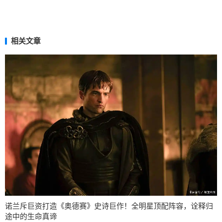
相关文章
诺兰斥巨资打造《奥德赛》史诗巨作！全明星顶配阵容，诠释归
途中的生命真谛