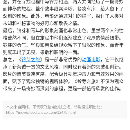
途，并在寻找过程中与铃芽相遇，两人共同经历了一段奇妙
而神秘的旅程。整个故事线索清晰，紧凑有序，给人留下了
深刻的印象。此外，电影还通过对门的描写，探讨了人类对
未知和神秘事物的好奇心和敬畏之情。
最后，铃芽和青年的形象刻画也非常出色。虽然两个人的性
格截然不同，但在旅程中他们逐渐建立了深厚的情感纽带。
铃芽的勇气、坚毅和善良给观众留下了很深的印象，而青年
则展现出了无畏、果敢和聪明的一面。
总之，《
铃芽之旅
》是一部非常优秀的
动画电影
，它不仅继
承了新海诚一贯的文艺风格，同时也有着新的突破和创新。
影片的情节紧凑有序，配合极具视觉冲击力和音效效果的画
面，赋予了观众独特的视听体验。《铃芽之旅》不仅为观众
带来了一场奇妙而深刻的旅程，更是一部值得欣赏的佳作。
本文来自网络，不代表飞猪电影院立场，转载请注明出处：
https://movie.toodiancao.com/12478.html