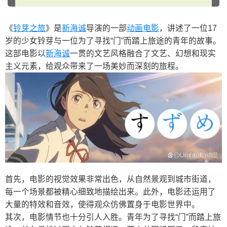
《
铃芽之旅
》是
新海诚
导演的一部
动画电影
，讲述了一位17
岁的少女铃芽与一位为了寻找“门”而踏上旅途的青年的故事。
这部电影以
新海诚
一贯的文艺风格融合了文艺、幻想和现实
主义元素，给观众带来了一场美妙而深刻的旅程。
首先，电影的视觉效果非常出色，从自然景观到城市街道，
每一个场景都被精心细致地描绘出来。此外，电影还运用了
大量的特效和音效，使得观众仿佛置身于电影世界中。
其次，电影情节也十分引人入胜。青年为了寻找“门”而踏上旅