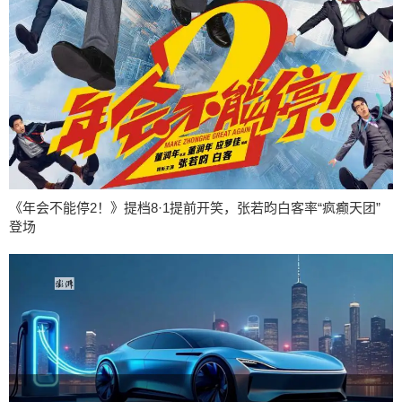
《年会不能停2！》提档8·1提前开笑，张若昀白客率“疯癫天团”
登场