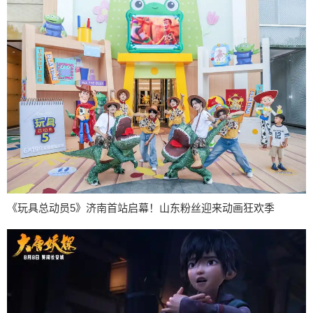
《玩具总动员5》济南首站启幕！山东粉丝迎来动画狂欢季