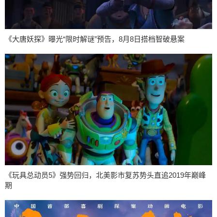
《大唐妖探》曝光“限时解谜”预告，8月8日搭档智破悬案
《玩具总动员5》强势回归，北美影市复苏势头直追2019年巅峰
期