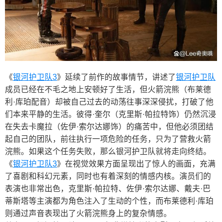
《
银河护卫队3
》延续了前作的故事情节，讲述了
银河护卫队
成员已经在不毛之地上安顿好了生活，但火箭浣熊（布莱德
利·库珀配音）却被自己过去的动荡往事深深侵扰，打破了他
们本来平静的生活。彼得·奎尔（克里斯·帕拉特饰）仍然沉浸
在失去卡魔拉（佐伊·索尔达娜饰）的痛苦中，但他必须团结
起自己的团队，前往执行一项危险的任务，只为了营救火箭
浣熊。如果这个任务失败，那么银河护卫队就将走向终结。
《
银河护卫队3
》在视觉效果方面呈现出了惊人的画面，充满
了喜剧和科幻元素，同时也有着深刻的情感内核。演员们的
表演也非常出色，克里斯·帕拉特、佐伊·索尔达娜、戴夫·巴
蒂斯塔等主演都为角色注入了生动的个性，而布莱德利·库珀
则通过声音表现出了火箭浣熊身上的复杂情感。