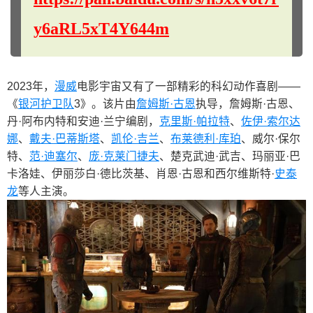
y6aRL5xT4Y644m
2023年，
漫威
电影宇宙又有了一部精彩的科幻动作喜剧——
《
银河护卫队
3》。该片由
詹姆斯·古恩
执导，詹姆斯·古恩、
丹·阿布内特和安迪·兰宁编剧，
克里斯·帕拉特
、
佐伊·索尔达
娜
、
戴夫·巴蒂斯塔
、
凯伦·吉兰
、
布莱德利·库珀
、威尔·保尔
特、
范·迪塞尔
、
庞·克莱门捷夫
、楚克武迪·武吉、玛丽亚·巴
卡洛娃、伊丽莎白·德比茨基、肖恩·古恩和西尔维斯特·
史泰
龙
等人主演。