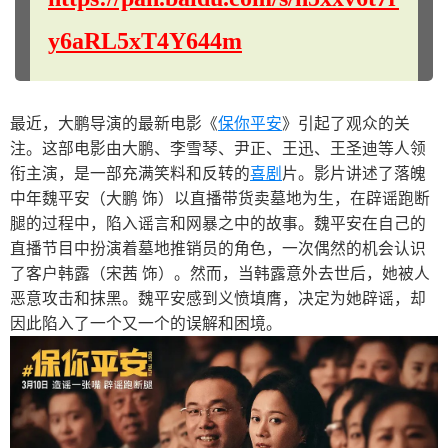
y6aRL5xT4Y644m
最近，大鹏导演的最新电影《
保你平安
》引起了观众的关
注。这部电影由大鹏、李雪琴、尹正、王迅、王圣迪等人领
衔主演，是一部充满笑料和反转的
喜剧
片。影片讲述了落魄
中年魏平安（大鹏 饰）以直播带货卖墓地为生，在辟谣跑断
腿的过程中，陷入谣言和网暴之中的故事。魏平安在自己的
直播节目中扮演着墓地推销员的角色，一次偶然的机会认识
了客户韩露（宋茜 饰）。然而，当韩露意外去世后，她被人
恶意攻击和抹黑。魏平安感到义愤填膺，决定为她辟谣，却
因此陷入了一个又一个的误解和困境。