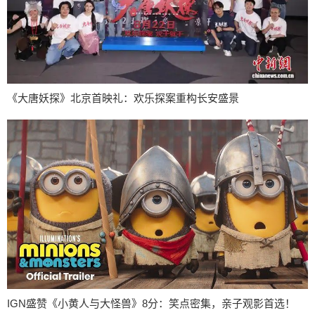
《大唐妖探》北京首映礼：欢乐探案重构长安盛景
IGN盛赞《小黄人与大怪兽》8分：笑点密集，亲子观影首选！