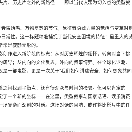
夫片、历史片之外的新路径——即以当代议题为切入点的类型叙
”是春雷始鸣、万物复苏的节气，象征着隐藏力量的觉醒与变革时
性与日常性。这一标题精准捕捉了当代安全困境的特征：最重大的
常常是寂静无形的。
影创作进入新阶段的标志：从对历史辉煌的缅怀，转向对当下挑
的疏导；从内向的文化反思，外向的叙事博弈。在全球化退潮、
仅是一部电影，更是一次关于“我们如何讲述安全、如何想象共同
播之间找到平衡点，还有待观众与时间的检验。但可以肯定的
定了一个新的坐标——在这里，类型叙事与国家话语、娱乐消费
一场复杂而深刻的对话。这场对话的回响，或许将比影片中的任