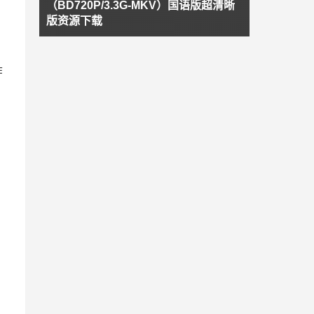
（BD720P/3.3G-MKV）国语版超清晰
版资源下载
作