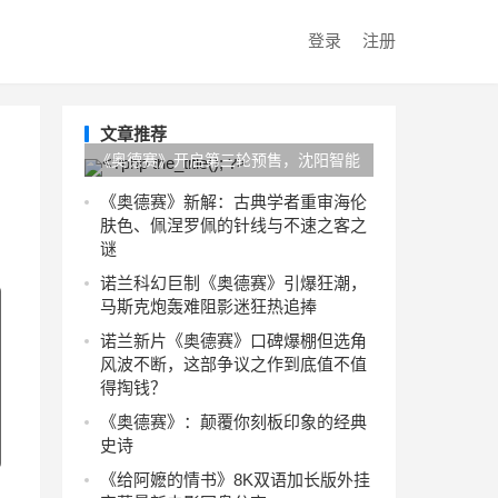
登录
注册
文章推荐
《奥德赛》开启第三轮预售，沈阳智能
燃气套装免费升级，今日晴好最高27℃
《奥德赛》新解：古典学者重审海伦
肤色、佩涅罗佩的针线与不速之客之
谜
诺兰科幻巨制《奥德赛》引爆狂潮，
马斯克炮轰难阻影迷狂热追捧
诺兰新片《奥德赛》口碑爆棚但选角
风波不断，这部争议之作到底值不值
得掏钱？
《奥德赛》：颠覆你刻板印象的经典
史诗
《给阿嬷的情书》8K双语加长版外挂