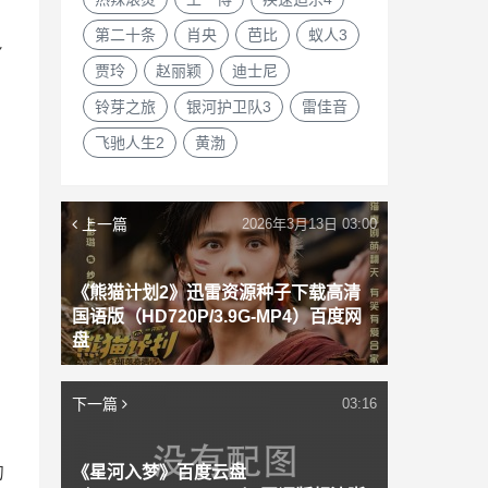
第二十条
肖央
芭比
蚁人3
身
贾玲
赵丽颖
迪士尼
铃芽之旅
银河护卫队3
雷佳音
飞驰人生2
黄渤
上一篇
2026年3月13日 03:00
《熊猫计划2》迅雷资源种子下载高清
国语版（HD720P/3.9G-MP4）百度网
盘
下一篇
03:16
的
《星河入梦》百度云盘