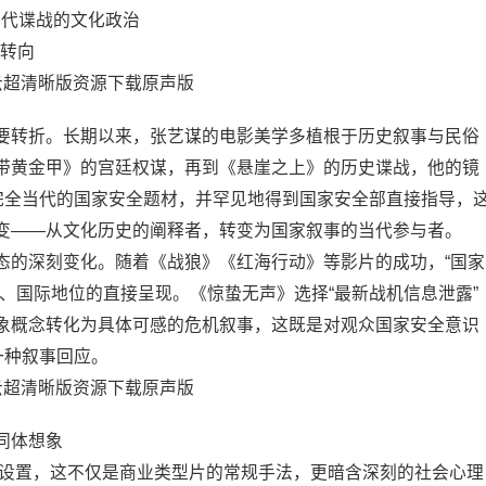
当代谍战的文化政治
作转向
要转折。长期以来，张艺谋的电影美学多植根于历史叙事与民俗
带黄金甲》的宫廷权谋，再到《悬崖之上》的历史谍战，他的镜
择完全当代的国家安全题材，并罕见地得到国家安全部直接指导，
变——从文化历史的阐释者，转变为国家叙事的当代参与者。
态的深刻变化。随着《战狼》《红海行动》等影片的成功，“国家
、国际地位的直接呈现。《惊蛰无声》选择“最新战机信息泄露”
象概念转化为具体可感的危机叙事，这既是对观众国家安全意识
一种叙事回应。
共同体想象
悬念设置，这不仅是商业类型片的常规手法，更暗含深刻的社会心理