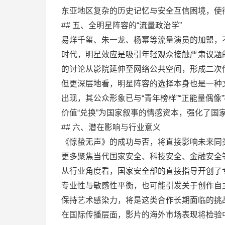
东亚地区复杂的历史记忆与安全互信困境，使
## 五、全明星阵容的“流量政治学”
易烊千玺、朱一龙、杨幂等流量演员的加盟，
时代，明星效应是吸引年轻观众接触严肃议题
的讨论从影院延伸至网络公共空间，形成二次
但更深层地看，明星阵容的选择本身也是一种
出现，其公众形象已与“青年榜样”“正能量偶
价值“兑换”为国家叙事的情感资本，强化了国
## 六、潜在影响与行业意义
《惊蛰无声》的成功与否，将直接影响未来同
更多聚焦当代国家安全、科技安全、金融安全
从行业角度看，国家安全部的直接指导开创了
专业性与敏感性平衡，也可能引发关于创作自
保持艺术感染力，将是这类合作长期面临的挑
在国际传播层面，影片的海外市场表现将检验