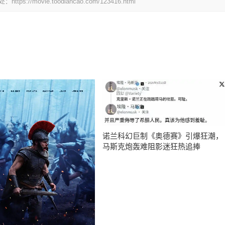
ovie.toodiancao.com/123416.html
诺兰科幻巨制《奥德赛》引爆狂潮，
马斯克炮轰难阻影迷狂热追捧