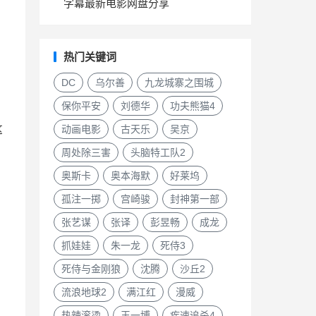
字幕最新电影网盘分享
热门关键词
DC
乌尔善
九龙城寨之围城
保你平安
刘德华
功夫熊猫4
这
动画电影
古天乐
吴京
周处除三害
头脑特工队2
奥斯卡
奥本海默
好莱坞
孤注一掷
宫崎骏
封神第一部
张艺谋
张译
彭昱畅
成龙
抓娃娃
朱一龙
死侍3
死侍与金刚狼
沈腾
沙丘2
流浪地球2
满江红
漫威
热辣滚烫
王一博
疾速追杀4