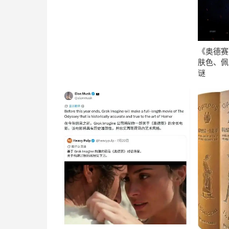
《奥德赛
肤色、佩
谜