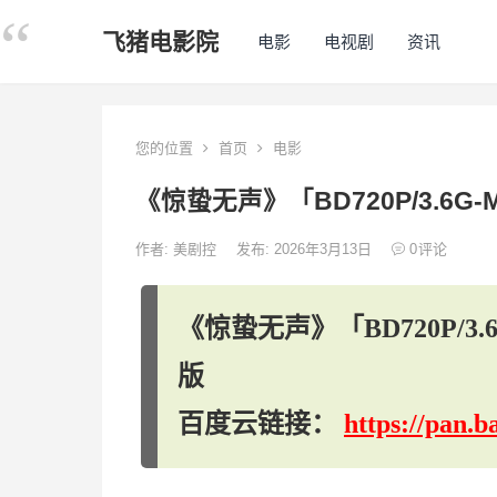
飞猪电影院
电影
电视剧
资讯
您的位置
首页
电影
《惊蛰无声》「BD720P/3.6
作者:
美剧控
发布: 2026年3月13日
0
评论
《惊蛰无声》「BD720P/
版
百度云链接：
https://pan