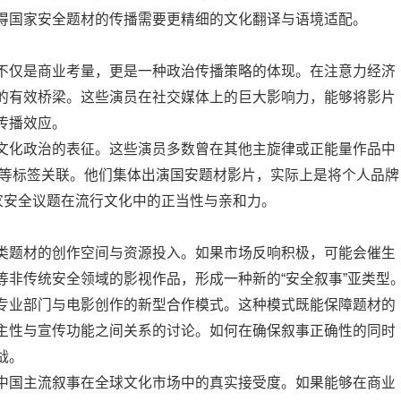
得国家安全题材的传播需要更精细的文化翻译与语境适配。
不仅是商业考量，更是一种政治传播策略的体现。在注意力经济
的有效桥梁。这些演员在社交媒体上的巨大影响力，能够将影片
传播效应。
文化政治的表征。这些演员多数曾在其他主旋律或正能量作品中
像”等标签关联。他们集体出演国安题材影片，实际上是将个人品牌
家安全议题在流行文化中的正当性与亲和力。
类题材的创作空间与资源投入。如果市场反响积极，可能会催生
等非传统安全领域的影视作品，形成一种新的“安全叙事”亚类型
专业部门与电影创作的新型合作模式。这种模式既能保障题材的
主性与宣传功能之间关系的讨论。如何在确保叙事正确性的同时
战。
中国主流叙事在全球文化市场中的真实接受度。如果能够在商业