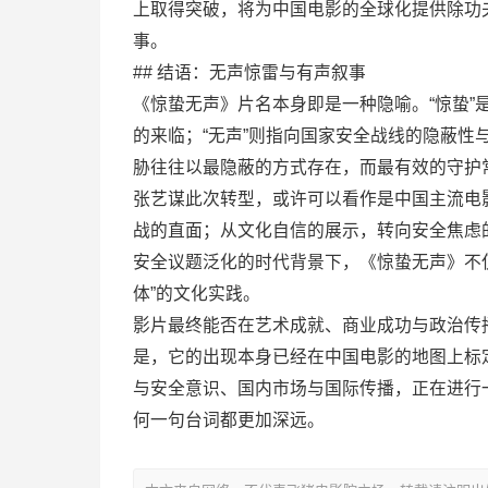
上取得突破，将为中国电影的全球化提供除功
事。
## 结语：无声惊雷与有声叙事
《惊蛰无声》片名本身即是一种隐喻。“惊蛰
的来临；“无声”则指向国家安全战线的隐蔽
胁往往以最隐蔽的方式存在，而最有效的守护
张艺谋此次转型，或许可以看作是中国主流电
战的直面；从文化自信的展示，转向安全焦虑
安全议题泛化的时代背景下，《惊蛰无声》不
体”的文化实践。
影片最终能否在艺术成就、商业成功与政治传
是，它的出现本身已经在中国电影的地图上标
与安全意识、国内市场与国际传播，正在进行
何一句台词都更加深远。