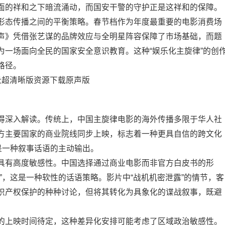
面的祥和之下暗流涌动，而国安干警的守护正是这祥和的保障。
形态传播之间的平衡策略。春节档作为年度最重要的电影消费场
声》凭借张艺谋的品牌效应与全明星阵容保障了市场基础，而题
为一场面向全民的国家安全意识教育。这种“娱乐化主旋律”的创
路径。
得深入解读。传统上，中国主旋律电影的海外传播多限于华人社
方主要国家的商业院线同步上映，标志着一种更具自信的跨文化
是一种叙事话语的主动输出。
具有高度敏感性。中国选择通过商业电影而非官方白皮书的形
”，这是一种软性的话语策略。影片中“战机机密泄露”的情节，客
识产权保护的种种讨论，但将其转化为具象化的谍战叙事，既避
的上映时间待定，这种差异化安排可能考虑了区域政治敏感性。