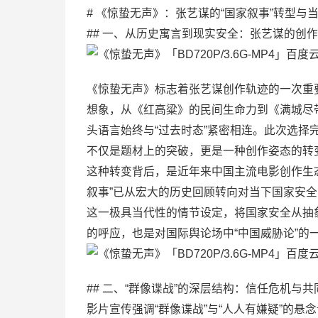
# 《惊蛰无声》：张艺谋的“国家叙事”转型与
## 一、从历史寓言到现实安全：张艺谋的创
《惊蛰无声》标志着张艺谋创作轨迹的一次重
想象，从《红高粱》的民间生命力到《满城尽
头语言始终与“过去时态”紧密相连。此次选
不仅是题材上的突破，更是一种创作姿态的转
这种转变背后，是近年来中国主流电影创作生
叙事”已从宏大的历史回顾转向对当下国家安全
这一极具当代性的情节设定，将国家安全从抽
的呼应，也是对国际舆论场中“中国威胁论”的
## 二、“群像谍战”的深层结构：信任危机与
影片宣传强调“群像谍战”与“人人有嫌疑”的