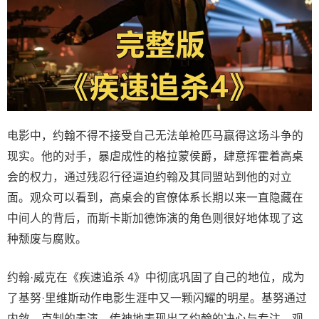
电影中，约翰不得不接受自己无法单枪匹马赢得这场斗争的
现实。他的对手，暴虐成性的格拉蒙侯爵，肆意挥霍着高桌
会的权力，通过残忍行径逼迫约翰及其同盟站到他的对立
面。观众可以看到，高桌会的官僚体系长期以来一直隐藏在
中间人的背后，而斯卡斯加德饰演的角色则很好地体现了这
种颓废与腐败。
约翰·威克在《疾速追杀 4》中彻底巩固了自己的地位，成为
了基努·里维斯动作电影生涯中又一颗闪耀的明星。基努通过
内敛、克制的表演，传神地表现出了约翰的决心与专注。观