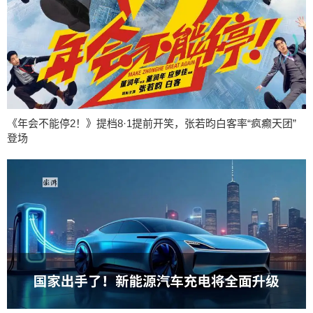
《年会不能停2！》提档8·1提前开笑，张若昀白客率“疯癫天团”
登场