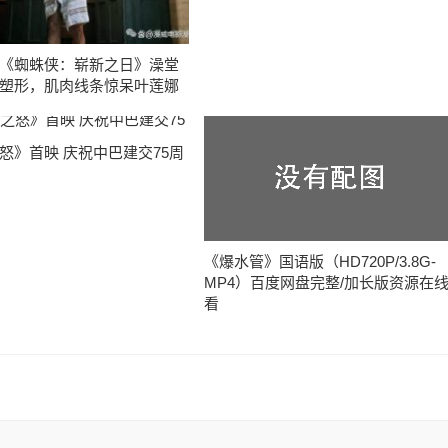
《蜘蛛侠：崭新之日》澡堂
塑形，肌肉线条惊呆叶莲娜
怒》首映 庆祝中巴建交75周
《爆水管》国语版（HD720P/3.8G-
MP4）百度网盘完整/加长版资源在
看