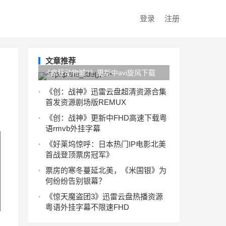
登录
注册
文章推荐
《疯狂动物城2》更新中avi旋风下载
HD720p完整版
《创：战神》迅雷云盘超清资源合集
首发资源剧场版REMUX
《创：战神》更新中FHD高速下载粤
语rmvb外挂字幕
《好莱坞惊呼：日本热门IP电影北美
首战登顶票房冠军》
票房的寒冬蔓延北美，《米国银》为
何纷纷告别银幕？
《惊天魔盗团3》迅雷云盘热播资源
粤语外挂字幕不限速FHD