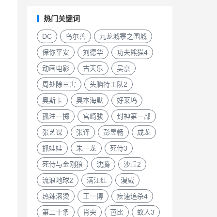
热门关键词
DC
乌尔善
九龙城寨之围城
保你平安
刘德华
功夫熊猫4
动画电影
古天乐
吴京
周处除三害
头脑特工队2
奥斯卡
奥本海默
好莱坞
孤注一掷
宫崎骏
封神第一部
张艺谋
张译
彭昱畅
成龙
抓娃娃
朱一龙
死侍3
死侍与金刚狼
沈腾
沙丘2
流浪地球2
满江红
漫威
热辣滚烫
王一博
疾速追杀4
第二十条
肖央
芭比
蚁人3