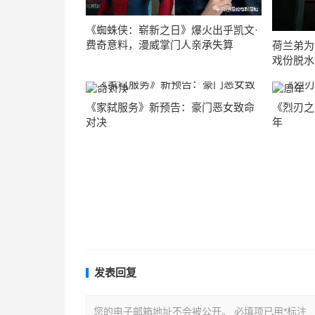
《蜘蛛侠：崭新之日》爆火出乎凯文·
费奇意料，漫威掌门人亲承失算
荷兰弟为
戏份脱水
《家弑服务》新预告：豪门恶女致命
《烈刃之
对决
年
发表回复
您的电子邮箱地址不会被公开。
必填项已用
*
标注