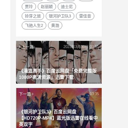
贾玲
赵丽颖
迪士尼
铃芽之旅
银河护卫队3
雷佳音
飞驰人生2
黄渤
上一篇
2023年3月30日 03:51
《灌篮高手》百度云网盘「免费完整版
1080P高清资源」迅雷下载
下一篇
03:35
《银河护卫队3》百度云网盘
【HD720P-MP4】蓝光版迅雷在线看中
英双字