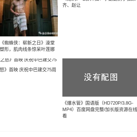
齐、赵让
《蜘蛛侠：崭新之日》澡堂
塑形，肌肉线条惊呆叶莲娜
怒》首映 庆祝中巴建交75周
《爆水管》国语版（HD720P/3.8G-
MP4）百度网盘完整/加长版资源在
看