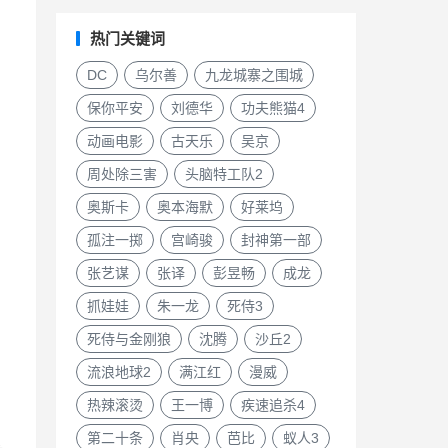
热门关键词
DC
乌尔善
九龙城寨之围城
保你平安
刘德华
功夫熊猫4
动画电影
古天乐
吴京
周处除三害
头脑特工队2
奥斯卡
奥本海默
好莱坞
孤注一掷
宫崎骏
封神第一部
张艺谋
张译
彭昱畅
成龙
抓娃娃
朱一龙
死侍3
死侍与金刚狼
沈腾
沙丘2
流浪地球2
满江红
漫威
热辣滚烫
王一博
疾速追杀4
：
第二十条
肖央
芭比
蚁人3