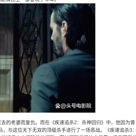
死去的老婆而复仇。而在《疾速追杀2：杀神回归》中，他因为曾
马，与这位天下无双的顶级杀手进行了一场恶战。《疾速追杀3