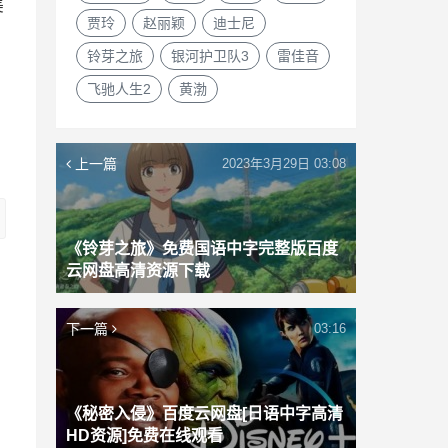
美
贾玲
赵丽颖
迪士尼
铃芽之旅
银河护卫队3
雷佳音
，
飞驰人生2
黄渤
上一篇
2023年3月29日 03:08
《铃芽之旅》免费国语中字完整版百度
云网盘高清资源下载
下一篇
03:16
《秘密入侵》百度云网盘[日语中字高清
HD资源]免费在线观看