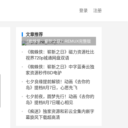
登录
注册
文章推荐
《蜘蛛侠：崭新之日》REMUX完整版
旋风下载在线观看4KUC网盘
《蜘蛛侠：崭新之日》磁力资源杜比
视界720p城通网盘双语
《蜘蛛侠：崭新之日》中字蓝奏云独
家资源秒传BD电驴
七夕良缘提前解锁！动画《去你的
岛》提档8月7日，心愿先飞
七夕前夜，圆梦先行！动画《去你的
岛》提档8月7日暖心相见
《痴迷》独家资源和彩云全集内嵌字
幕旋风下载超高清