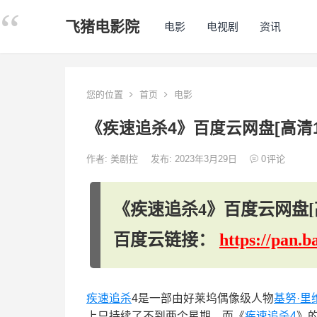
飞猪电影院
电影
电视剧
资讯
您的位置
首页
电影
《疾速追杀4》百度云网盘[高清1
作者:
美剧控
发布: 2023年3月29日
0
评论
《疾速追杀4》百度云网盘[高
百度云链接：
https://pan
疾速追杀
4是一部由好莱坞偶像级人物
基努·里
上只持续了不到两个星期，而《
疾速追杀4
》