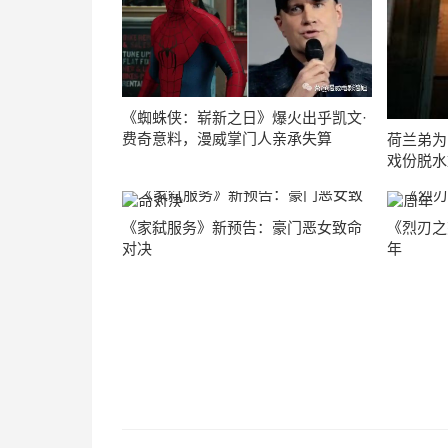
《蜘蛛侠：崭新之日》爆火出乎凯文·
费奇意料，漫威掌门人亲承失算
荷兰弟为
戏份脱水
《家弑服务》新预告：豪门恶女致命
《烈刃之
对决
年