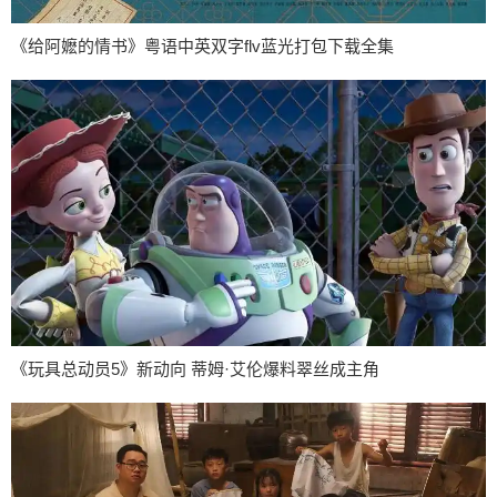
《给阿嬷的情书》粤语中英双字flv蓝光打包下载全集
《玩具总动员5》新动向 蒂姆·艾伦爆料翠丝成主角