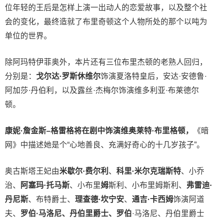
位年轻的王后是怎样上演一出动人的恋爱故事，以及整个社
会的变化，最终造就了布里奇顿这个人物所处的那个以吨为
单位的世界。
除阿玛特伊菲奥外，本片还有三位布里杰顿的老熟人回归，
分别是：
戈尔达·罗斯休维尔
饰演夏洛特皇后，安达·安德鲁·
阿加莎·丹伯利，以及露丝·杰梅尔饰演维多利亚·布莱德尔
顿。
康妮·詹金斯
–
格雷格
将
在剧中饰
演
维奥莱特·布里格顿
，
《暗
网》中描述她是个“心地善良、充满好奇心的十几岁孩子”。
奥古斯塔王妃由
米歇尔·费尔利
、
科里·米尔克瑞斯特
、小乔
治、
阿塞玛·托马斯
、小布里
姆
斯利、小布里姆斯利、
弗雷迪·
丹尼斯
、布特爵士、
理查德·坎宁安
、
通吉·卡西姆
饰演阿道
夫、
罗伯·马洛尼
、丹伯
里
爵士、罗伯
·马洛尼、丹伯里爵士