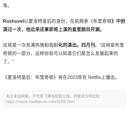
等。
Roshuvel
以夏洛特皇后的身份，在前两季《布里奇顿
》
中
扮
演过一次
，
他
近
来还拿即将上演
的皇
室
剧
目开涮
。
这将是一次充满热情和戏剧
化的演出。
四月
刊
。“这将是布里
奇顿的一部分，这样你就可以知道它们是怎么发展起来的
了。”
《夏洛特皇后：布里奇顿》将在2023年在 Netflix上播出。
本文来自网络，不代表飞猪电影院立场，转载请注明出处：
https://movie.toodiancao.com/11155.html