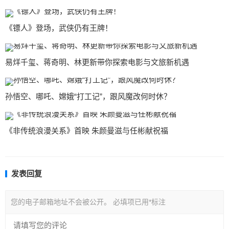
《镖人》登场，武侠仍有王牌！
易烊千玺、蒋奇明、林更新带你探索电影与文旅新机遇
孙悟空、哪吒、嫦娥“打工记”，跟风魔改何时休？
《非传统浪漫关系》首映 朱颜曼滋与任彬献祝福
发表回复
您的电子邮箱地址不会被公开。
必填项已用
*
标注