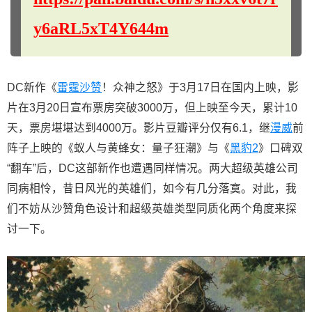
y6aRL5xT4Y644m
DC新作《
雷霆沙赞
！众神之怒》于3月17日在国内上映，影
片在3月20日宣布票房突破3000万，但上映至今天，累计10
天，票房堪堪达到4000万。影片豆瓣评分仅有6.1，继
漫威
前
阵子上映的《蚁人与黄蜂女：量子狂潮》与《
黑豹2
》口碑双
“翻车”后，DC这部新作也遭遇同样情况。两大超级英雄公司
同病相怜，昔日风光的英雄们，如今有几分落寞。对此，我
们不妨从沙赞角色设计和超级英雄类型同质化两个角度来探
讨一下。