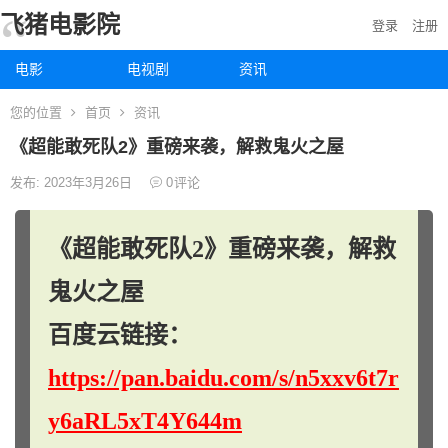
飞猪电影院
登录
注册
电影
电视剧
资讯
您的位置
首页
资讯
《超能敢死队2》重磅来袭，解救鬼火之屋
发布: 2023年3月26日
0
评论
《超能敢死队2》重磅来袭，解救
鬼火之屋
百度云链接：
https://pan.baidu.com/s/n5xxv6t7r
y6aRL5xT4Y644m