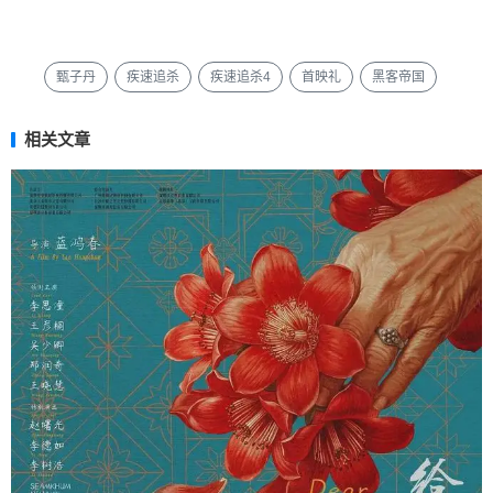
甄子丹
疾速追杀
疾速追杀4
首映礼
黑客帝国
相关文章