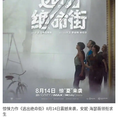
惊悚力作《逃出绝命街》8月14日震撼来袭，安妮·海瑟薇领衔求
生