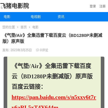
飞猪电影院
登录
注册
电影
电视剧
资讯
您的位置
首页
电影
《气垫/Air》全集迅雷下载百度云（BD1280P未删减
版）原声版
发布: 2023年3月25日
0
评论
《气垫/Air》全集迅雷下载百度
云（BD1280P未删减版）原声版
百度云链接：
https://pan.baidu.com/s/n5xxv6t7r
y6aRL5xT4Y644m