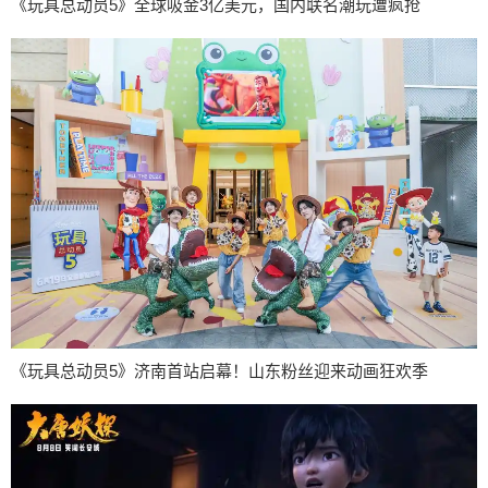
《玩具总动员5》全球吸金3亿美元，国内联名潮玩遭疯抢
《玩具总动员5》济南首站启幕！山东粉丝迎来动画狂欢季