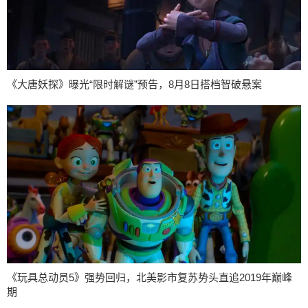
《大唐妖探》曝光“限时解谜”预告，8月8日搭档智破悬案
《玩具总动员5》强势回归，北美影市复苏势头直追2019年巅峰
期