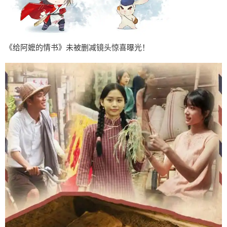
《给阿嬷的情书》未被删减镜头惊喜曝光！