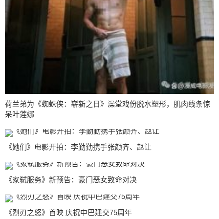
荷兰弟为《蜘蛛侠：崭新之日》澡堂戏份脱水塑形，肌肉线条惊
呆叶莲娜
《她们》电影开拍：李勤勤携手张颜齐、赵让
《家弑服务》新预告：豪门恶女致命对决
《烈刃之怒》首映 庆祝中巴建交75周年