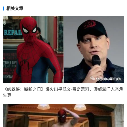
相关文章
《蜘蛛侠：崭新之日》爆火出乎凯文·费奇意料，漫威掌门人亲承
失算