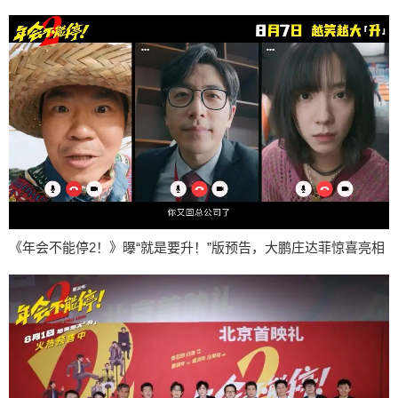
《年会不能停2！》曝“就是要升！”版预告，大鹏庄达菲惊喜亮相