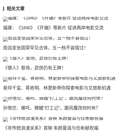
相关文章
福建：《1840》《开端》等新片 促进两岸电影交流
周润发张国荣罕见合体，五一档不容错过！
《镖人》登场，武侠仍有王牌！
易烊千玺、蒋奇明、林更新带你探索电影与文旅新机遇
孙悟空、哪吒、嫦娥“打工记”，跟风魔改何时休？
《非传统浪漫关系》首映 朱颜曼滋与任彬献祝福